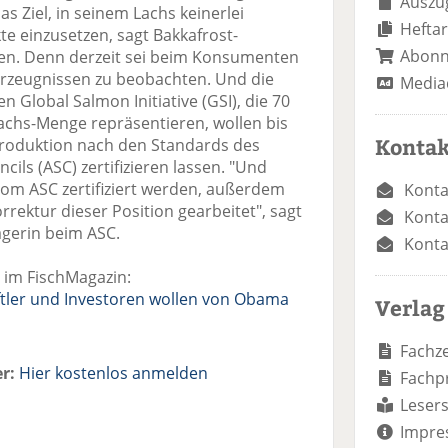
Auszug
s Ziel, in seinem Lachs keinerlei
Heftar
te einzusetzen, sagt Bakkafrost-
Abon
sen. Denn derzeit sei beim Konsumenten
 Erzeugnissen zu beobachten. Und die
Media
 Global Salmon Initiative (GSI), die 70
achs-Menge repräsentieren, wollen bis
Kontak
Produktion nach den Standards des
ils (ASC) zertifizieren lassen. "Und
vom ASC zertifiziert werden, außerdem
Konta
rektur dieser Position gearbeitet", sagt
Konta
gerin beim ASC.
Konta
 im FischMagazin:
tler und Investoren wollen von Obama
Verlag
Fachze
r:
Hier kostenlos anmelden
Fachp
Lesers
Impre