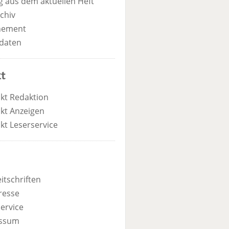
 aus dem aktuellen Heft
chiv
nement
daten
t
kt Redaktion
kt Anzeigen
kt Leserservice
itschriften
resse
ervice
ssum