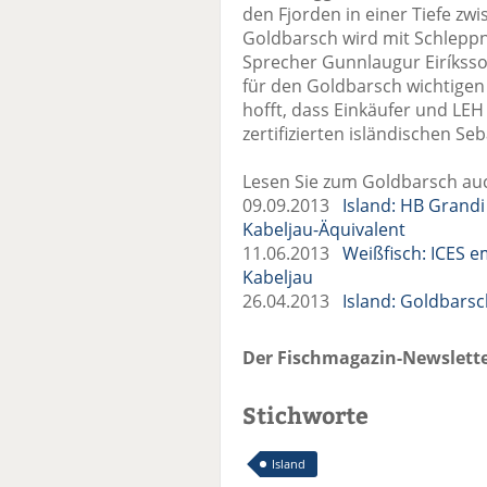
den Fjorden in einer Tiefe z
Goldbarsch wird mit Schleppne
Sprecher Gunnlaugur Eiríksso
für den Goldbarsch wichtigen
hofft, dass Einkäufer und LEH 
zertifizierten isländischen S
Lesen Sie zum Goldbarsch auc
09.09.2013
Island: HB Grand
Kabeljau-Äquivalent
11.06.2013
Weißfisch: ICES 
Kabeljau
26.04.2013
Island: Goldbars
Der Fischmagazin-Newslette
Stichworte
Island