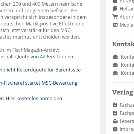
Auszug
wischen 200 und 400 Metern heimische
Heftar
tzen und Langleinen befischt. ISF-
Abon
n verspricht sich insbesondere in dem
 deutschen Markt positive Effekte und
Media
sich jetzt verstärkt für den MSC-
ebastes marinus entscheiden werden.
Kontak
h im FischMagazin-Archiv:
i erhält Quote von 42.653 Tonnen
Konta
Konta
empfieht Rekordquote für Barentssee-
Konta
ch-Fischerei startet MSC-Bewertung
Verlag
r:
Hier kostenlos anmelden
Fachze
Fachp
Lesers
Impre