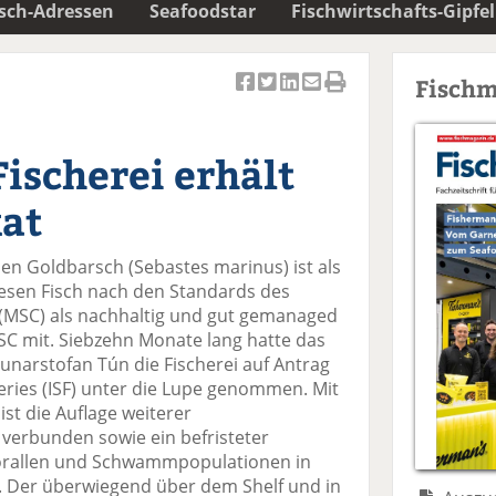
isch-Adressen
Seafoodstar
Fischwirtschafts-Gipfel
Fischm
Ar
Ar
Ar
Ar
Ar
ti
ti
ti
ti
ti
k
k
k
k
k
ischerei erhält
el
el
el
el
el
a
t
a
p
D
kat
uf
wi
uf
er
ru
F
tt
Li
E
ck
 den Goldbarsch (Sebastes marinus) ist als
ac
er
n
m
e
diesen Fisch nach den Standards des
e
n
k
ai
n
(MSC) als nachhaltig und gut gemanaged
b
e
l
 MSC mit. Siebzehn Monate lang hatte das
o
di
v
unarstofan Tún die Fischerei auf Antrag
o
n
er
heries (ISF) unter die Lupe genommen. Mit
k
te
se
ist die Auflage weiterer
te
il
n
 verbunden sowie ein befristeter
il
e
d
korallen und Schwammpopulationen in
e
n
e
. Der überwiegend über dem Shelf und in
n
n