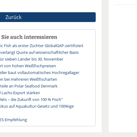
Zurück
Sie auch interessieren
ic Fish als erster Züchter GlobalGAP-zertifiziert
 verlangt Quote auf wissenschaftlicher Basis
für sieben Länder bis 30. November
iert von hohen Weißfischpreisen
eller baut vollautomatisches Hochregallager
en bei mehreren Weißfischarten
nteile an Polar Seafood Denmark
oll Lachs-Export stärken
ilets – die Zukunft von 100 % Fisch"
 Fokus auf Aquakultur-Gesetz und 100%ige
ICES-Empfehlung