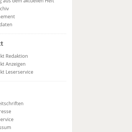
 aus dem aktuellen Heft
chiv
nement
daten
t
kt Redaktion
kt Anzeigen
kt Leserservice
itschriften
resse
ervice
ssum