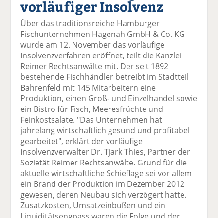
vorläufiger Insolvenz
el
el
el
el
el
a
t
a
p
D
Über das traditionsreiche Hamburger
uf
wi
uf
er
ru
Fischunternehmen Hagenah GmbH & Co. KG
F
tt
Li
E
ck
wurde am 12. November das vorläufige
ac
er
n
m
e
Insolvenzverfahren eröffnet, teilt die Kanzlei
e
n
k
ai
n
Reimer Rechtsanwälte mit. Der seit 1892
b
e
l
bestehende Fischhändler betreibt im Stadtteil
o
di
v
Bahrenfeld mit 145 Mitarbeitern eine
o
n
er
Produktion, einen Groß- und Einzelhandel sowie
k
te
se
ein Bistro für Fisch, Meeresfrüchte und
te
il
n
Feinkostsalate. "Das Unternehmen hat
il
e
d
jahrelang wirtschaftlich gesund und profitabel
e
n
e
gearbeitet", erklärt der vorläufige
n
n
Insolvenzverwalter Dr. Tjark Thies, Partner der
Sozietät Reimer Rechtsanwälte. Grund für die
aktuelle wirtschaftliche Schieflage sei vor allem
ein Brand der Produktion im Dezember 2012
gewesen, deren Neubau sich verzögert hatte.
Zusatzkosten, Umsatzeinbußen und ein
Liquiditätsengpass waren die Folge und der