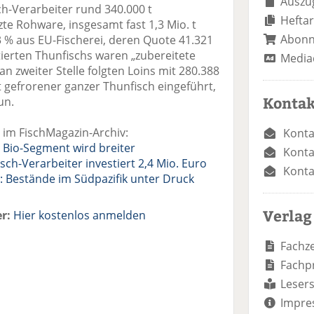
Auszug
h-Verarbeiter rund 340.000 t
Heftar
te Rohware, insgesamt fast 1,3 Mio. t
Abon
3 % aus EU-Fischerei, deren Quote 41.321
ierten Thunfischs waren „zubereitete
Media
an zweiter Stelle folgten Loins mit 280.388
 gefrorener ganzer Thunfisch eingeführt,
Kontak
un.
 im FischMagazin-Archiv:
Konta
 Bio-Segment wird breiter
Konta
sch-Verarbeiter investiert 2,4 Mio. Euro
Konta
: Bestände im Südpazifik unter Druck
Verlag
r:
Hier kostenlos anmelden
Fachze
Fachp
Lesers
Impre