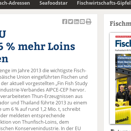
isch-Adressen
Seafoodstar
Fischwirtschafts-Gipfel
Fischm
Ar
Ar
Ar
Ar
Ar
EU
ti
ti
ti
ti
ti
k
k
k
k
k
6 % mehr Loins
el
el
el
el
el
a
t
a
p
D
en
uf
wi
uf
er
ru
F
tt
Li
E
ck
nge im Jahre 2013 die wichtigste Fisch-
ac
er
n
m
e
opäische Union eingeführten Fischen und
e
n
k
ai
n
er aktuell vorgestellten „Fin Fish Study
b
e
l
industrie-Verbandes AIPCE-CEP hervor.
o
di
v
 verarbeiteten Thun-Erzeugnissen aus
o
n
er
dor und Thailand führte 2013 zu einem
k
te
se
 um 6 % auf rund 1,2 Mio. t, schreibt
te
il
n
änder meldeten entsprechende
il
e
d
ktion von Thunfisch-Loins, dem
e
n
e
schen Konservenindustrie. In der EU
n
n