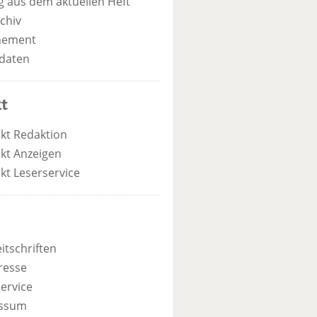
 aus dem aktuellen Heft
chiv
nement
daten
t
kt Redaktion
kt Anzeigen
kt Leserservice
itschriften
resse
ervice
ssum