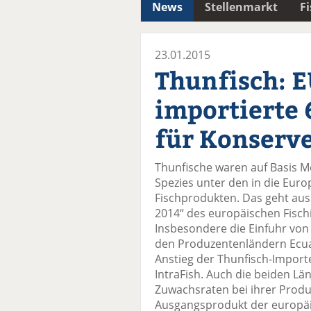
News
Stellenmarkt
F
23.01.2015
Thunfisch: 
importierte 
für Konserv
Thunfische waren auf Basis Me
Spezies unter den in die Eur
Fischprodukten. Das geht aus d
2014“ des europäischen Fisch
Insbesondere die Einfuhr von
den Produzentenländern Ecua
Anstieg der Thunfisch-Importe
IntraFish. Auch die beiden L
Zuwachsraten bei ihrer Produ
Ausgangsprodukt der europäi