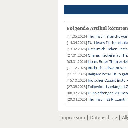
Folgende Artikel könnten 
[11.05.2026]
Thunfisch: Branche wa
[14.04.2026]
EU: Neues Fischereiab
[13.02.2026]
Österreich: Takan Resta
[27.01.2026]
Ghana: Fischerei auf Th
[05.01.2026]
Japan: Roter Thun erzie
[11.12.2025]
Rückruf: Lidl warnt vor 
[11.11.2025]
Belgien: Roter Thun ge
[15.10.2025]
Indischer Ozean: Erste F
[27.08.2025]
Followfood verlängert 
[08.07.2025]
USA verhängen 20 Proze
[29.04.2025]
Thunfisch: 82 Prozent i
Impressum
|
Datenschutz
|
Al