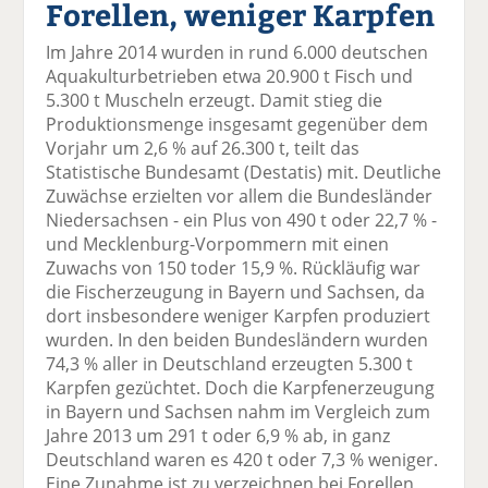
Forellen, weniger Karpfen
el
el
el
el
el
a
t
a
p
D
Im Jahre 2014 wurden in rund 6.000 deutschen
uf
wi
uf
er
ru
Aquakulturbetrieben etwa 20.900 t Fisch und
F
tt
Li
E
ck
5.300 t Muscheln erzeugt. Damit stieg die
ac
er
n
m
e
Produktionsmenge insgesamt gegenüber dem
e
n
k
ai
n
Vorjahr um 2,6 % auf 26.300 t, teilt das
b
e
l
Statistische Bundesamt (Destatis) mit. Deutliche
o
di
v
Zuwächse erzielten vor allem die Bundesländer
o
n
er
Niedersachsen - ein Plus von 490 t oder 22,7 % -
k
te
se
und Mecklenburg-Vorpommern mit einen
te
il
n
Zuwachs von 150 toder 15,9 %. Rückläufig war
il
e
d
die Fischerzeugung in Bayern und Sachsen, da
e
n
e
dort insbesondere weniger Karpfen produziert
n
n
wurden. In den beiden Bundesländern wurden
74,3 % aller in Deutschland erzeugten 5.300 t
Karpfen gezüchtet. Doch die Karpfenerzeugung
in Bayern und Sachsen nahm im Vergleich zum
Jahre 2013 um 291 t oder 6,9 % ab, in ganz
Deutschland waren es 420 t oder 7,3 % weniger.
Eine Zunahme ist zu verzeichnen bei Forellen