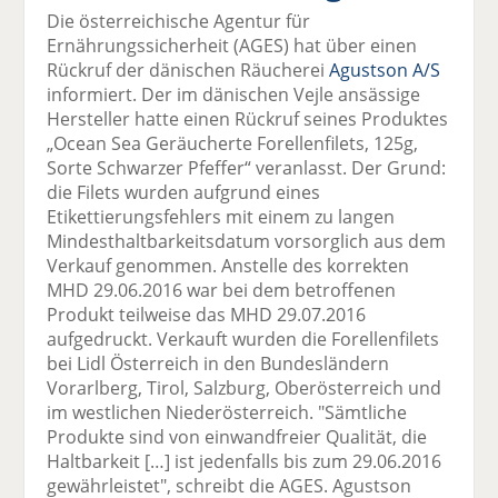
el
el
el
el
el
Die österreichische Agentur für
a
t
a
p
D
Ernährungssicherheit (AGES) hat über einen
uf
wi
uf
er
ru
Rückruf der dänischen Räucherei
Agustson A/S
F
tt
Li
E
ck
informiert. Der im dänischen Vejle ansässige
ac
er
n
m
e
Hersteller hatte einen Rückruf seines Produktes
e
n
k
ai
n
„Ocean Sea Geräucherte Forellenfilets, 125g,
b
e
l
Sorte Schwarzer Pfeffer“ veranlasst. Der Grund:
o
di
v
die Filets wurden aufgrund eines
o
n
er
Etikettierungsfehlers mit einem zu langen
k
te
se
Mindesthaltbarkeitsdatum vorsorglich aus dem
te
il
n
Verkauf genommen. Anstelle des korrekten
il
e
d
MHD 29.06.2016 war bei dem betroffenen
e
n
e
Produkt teilweise das MHD 29.07.2016
n
n
aufgedruckt. Verkauft wurden die Forellenfilets
bei Lidl Österreich in den Bundesländern
Vorarlberg, Tirol, Salzburg, Oberösterreich und
im westlichen Niederösterreich. "Sämtliche
Produkte sind von einwandfreier Qualität, die
Haltbarkeit […] ist jedenfalls bis zum 29.06.2016
gewährleistet", schreibt die AGES. Agustson