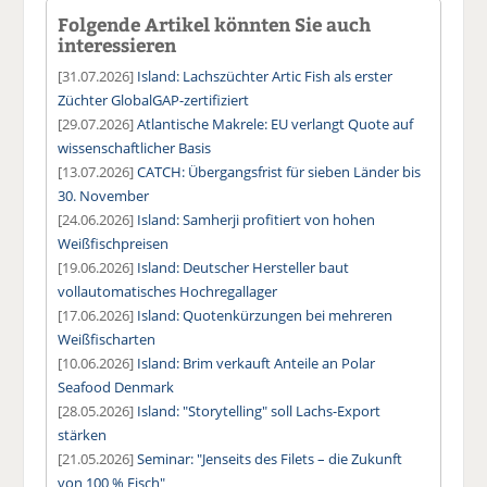
Folgende Artikel könnten Sie auch
interessieren
[31.07.2026]
Island: Lachszüchter Artic Fish als erster
Züchter GlobalGAP-zertifiziert
[29.07.2026]
Atlantische Makrele: EU verlangt Quote auf
wissenschaftlicher Basis
[13.07.2026]
CATCH: Übergangsfrist für sieben Länder bis
30. November
[24.06.2026]
Island: Samherji profitiert von hohen
Weißfischpreisen
[19.06.2026]
Island: Deutscher Hersteller baut
vollautomatisches Hochregallager
[17.06.2026]
Island: Quotenkürzungen bei mehreren
Weißfischarten
[10.06.2026]
Island: Brim verkauft Anteile an Polar
Seafood Denmark
[28.05.2026]
Island: "Storytelling" soll Lachs-Export
stärken
[21.05.2026]
Seminar: "Jenseits des Filets – die Zukunft
von 100 % Fisch"