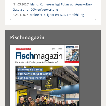
[11.05.2026]
Island: Konferenz legt Fokus auf Aquakultur-
Gesetz und 100%ige Verwertung
[02.04.2026]
Makrele: EU ignoriert ICES-Empfehlung
Fischmagazin