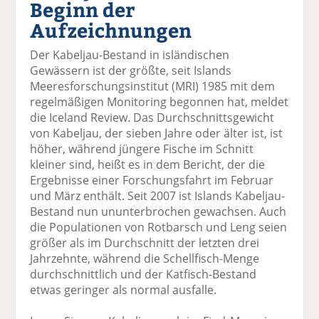
Beginn der
el
el
el
el
el
a
t
a
p
D
Aufzeichnungen
uf
wi
uf
er
ru
F
tt
Li
E
ck
Der Kabeljau-Bestand in isländischen
ac
er
n
m
e
Gewässern ist der größte, seit Islands
e
n
k
ai
n
Meeresforschungsinstitut (MRI) 1985 mit dem
b
e
l
regelmäßigen Monitoring begonnen hat, meldet
o
di
v
die Iceland Review. Das Durchschnittsgewicht
o
n
er
von Kabeljau, der sieben Jahre oder älter ist, ist
k
te
se
höher, während jüngere Fische im Schnitt
te
il
n
kleiner sind, heißt es in dem Bericht, der die
il
e
d
Ergebnisse einer Forschungsfahrt im Februar
e
n
e
und März enthält. Seit 2007 ist Islands Kabeljau-
n
n
Bestand nun ununterbrochen gewachsen. Auch
die Populationen von Rotbarsch und Leng seien
größer als im Durchschnitt der letzten drei
Jahrzehnte, während die Schellfisch-Menge
durchschnittlich und der Katfisch-Bestand
etwas geringer als normal ausfalle.