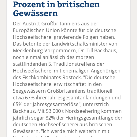
Prozent in britischen
el
el
el
el
el
a
t
a
p
D
Gewässern
uf
wi
uf
er
ru
F
tt
Li
E
ck
Der Austritt Großbritanniens aus der
ac
er
n
m
e
Europäischen Union könnte für die deutsche
e
n
k
ai
n
Hochseefischerei gravierende Folgen haben.
b
e
l
Das betonte der Landwirtschaftsminister von
o
di
v
Mecklenburg-Vorpommern, Dr. Till Backhaus,
o
n
er
noch einmal anlässlich des morgen
k
te
se
stattfindenden 5. Traditionstreffens der
te
il
n
Hochseefischerei mit ehemaligen Angehörigen
il
e
d
des Fischkombinates Rostock. "Die deutsche
e
n
e
Hochseefischerei erwirtschaftet in den
n
n
Seegewässern Großbritanniens traditionell
etwa 67% ihrer Jahresgesamtanlandungen und
65% der Jahresgesamterlöse", unterstrich
Backhaus. Mit 53.000 t Nordseehering kommen
jährlich sogar 82% der Heringsgesamtfänge der
deutschen Hochseefischerei aus britischen
Gewässern. "Ich werde mich weiterhin mit