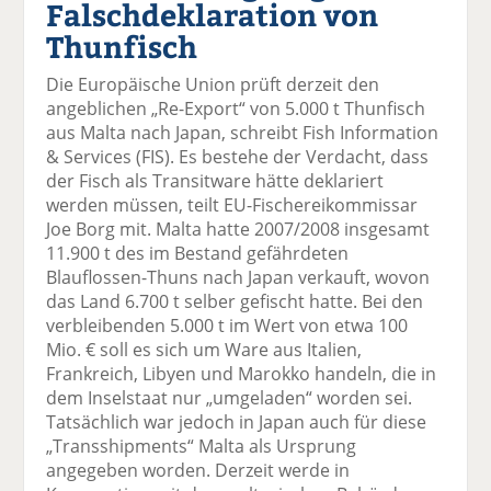
Falschdeklaration von
el
el
el
el
el
a
t
a
p
D
Thunfisch
uf
wi
uf
er
ru
F
tt
Li
E
ck
Die Europäische Union prüft derzeit den
ac
er
n
m
e
angeblichen „Re-Export“ von 5.000 t Thunfisch
e
n
k
ai
n
aus Malta nach Japan, schreibt Fish Information
b
e
l
& Services (FIS). Es bestehe der Verdacht, dass
o
di
v
der Fisch als Transitware hätte deklariert
o
n
er
werden müssen, teilt EU-Fischereikommissar
k
te
se
Joe Borg mit. Malta hatte 2007/2008 insgesamt
te
il
n
11.900 t des im Bestand gefährdeten
il
e
d
Blauflossen-Thuns nach Japan verkauft, wovon
e
n
e
das Land 6.700 t selber gefischt hatte. Bei den
n
n
verbleibenden 5.000 t im Wert von etwa 100
Mio. € soll es sich um Ware aus Italien,
Frankreich, Libyen und Marokko handeln, die in
dem Inselstaat nur „umgeladen“ worden sei.
Tatsächlich war jedoch in Japan auch für diese
„Transshipments“ Malta als Ursprung
angegeben worden. Derzeit werde in