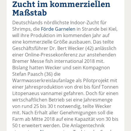
Zucht im kommerziellen
el
el
el
el
el
a
t
a
p
D
Maßstab
uf
wi
uf
er
ru
F
tt
Li
E
ck
Deutschlands nördlichste Indoor-Zucht für
ac
er
n
m
e
Shrimps, die
Förde Garnelen
in Strande bei Kiel,
e
n
k
ai
n
will ihre Produktion im kommenden Jahr auf
b
e
l
eine kommerzielle Größe ausbauen. Das teilte
o
di
v
Geschäftsführer Dr. Bert Wecker (42) anlässlich
o
n
er
einer Online-Pressekonferenz zur anstehenden
k
te
se
Bremer Messe fish international 2018 mit.
te
il
n
Bislang hatten Wecker und sein Kompagnon
il
e
d
Stefan Paasch (36) die
e
n
e
Warmwasserkreislaufanlage als Pilotprojekt mit
n
n
einer Jahresproduktion von drei bis fünf Tonnen
Litopenaeus vannamei gefahren. Doch für einen
wirtschaftlichen Betrieb sei eine Jahresmenge
von rund 25 bis 30 t notwendig, teilte Wecker
mit. Nach Erhalt aller Genehmigungen soll die
Farm ab Mitte 2018 auf eine Kapazität von 30 bis
50 t erweitert werden. Die Anlagentechnik