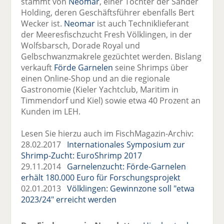
stammt von
Neomar
, einer Tochter der Sander
Holding, deren Geschäftsführer ebenfalls Bert
Wecker ist.
Neomar
ist auch Techniklieferant
der Meeresfischzucht Fresh Völklingen, in der
Wolfsbarsch, Dorade Royal und
Gelbschwanzmakrele gezüchtet werden. Bislang
verkauft
Förde Garnelen
seine Shrimps über
einen Online-Shop und an die regionale
Gastronomie (Kieler Yachtclub, Maritim in
Timmendorf und Kiel) sowie etwa 40 Prozent an
Kunden im LEH.
Lesen Sie hierzu auch im FischMagazin-Archiv:
28.02.2017
Internationales Symposium zur
Shrimp-Zucht: EuroShrimp 2017
29.11.2014
Garnelenzucht: Förde-Garnelen
erhält 180.000 Euro für Forschungsprojekt
02.01.2013
Völklingen: Gewinnzone soll "etwa
2023/24" erreicht werden