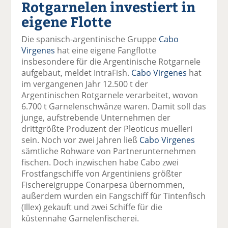
Rotgarnelen investiert in
el
el
el
el
el
a
t
a
p
D
eigene Flotte
uf
wi
uf
er
ru
F
tt
Li
E
ck
Die spanisch-argentinische Gruppe
Cabo
ac
er
n
m
e
Virgenes
hat eine eigene Fangflotte
e
n
k
ai
n
insbesondere für die Argentinische Rotgarnele
b
e
l
aufgebaut, meldet IntraFish.
Cabo Virgenes
hat
o
di
v
im vergangenen Jahr 12.500 t der
o
n
er
Argentinischen Rotgarnele verarbeitet, wovon
k
te
se
6.700 t Garnelenschwänze waren. Damit soll das
te
il
n
junge, aufstrebende Unternehmen der
il
e
d
drittgrößte Produzent der Pleoticus muelleri
e
n
e
sein. Noch vor zwei Jahren ließ
Cabo Virgenes
n
n
sämtliche Rohware von Partnerunternehmen
fischen. Doch inzwischen habe Cabo zwei
Frostfangschiffe von Argentiniens größter
Fischereigruppe Conarpesa übernommen,
außerdem wurden ein Fangschiff für Tintenfisch
(Illex) gekauft und zwei Schiffe für die
küstennahe Garnelenfischerei.