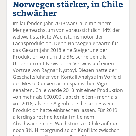
Norwegen stärker, in Chile
el
el
el
el
el
a
t
a
p
D
schwächer
uf
wi
uf
er
ru
F
tt
Li
E
ck
Im laufenden Jahr 2018 war Chile mit einem
ac
er
n
m
e
Mengenwachstum von voraussichtlich 14% der
e
n
k
ai
n
weltweit stärkste Wachstumsmotor der
b
e
l
Lachsproduktion. Denn Norwegen erwarte für
o
di
v
das Gesamtjahr 2018 eine Steigerung der
o
n
er
Produktion von um die 5%, schreiben die
k
te
se
Undercurrent News unter Verweis auf einen
te
il
n
Vortrag von Ragnar Nystoyl. Diesen hatte der
il
e
d
Geschäftsführer von Kontali Analyse im Vorfeld
e
n
e
der Messe Conxemar im spanischen Vigo
n
n
gehalten. Chile werde 2018 mit einer Produktion
von mehr als 600.000 t abschließen - mehr als
vor 2016, als eine Algenblüte die landesweite
Produktion hatte einbrechen lassen. Für 2019
allerdings rechne Kontali mit einem
Abschwächen des Wachstums in Chile auf nur
noch 3%. Hintergrund seien Konflikte zwischen