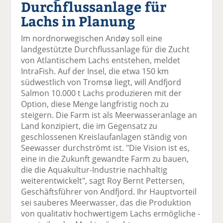
Durchflussanlage für
el
el
el
el
el
a
t
a
p
D
Lachs in Planung
uf
wi
uf
er
ru
F
tt
Li
E
ck
Im nordnorwegischen Andøy soll eine
ac
er
n
m
e
landgestützte Durchflussanlage für die Zucht
e
n
k
ai
n
von Atlantischem Lachs entstehen, meldet
b
e
l
IntraFish. Auf der Insel, die etwa 150 km
o
di
v
südwestlich von Tromsø liegt, will Andfjord
o
n
er
Salmon 10.000 t Lachs produzieren mit der
k
te
se
Option, diese Menge langfristig noch zu
te
il
n
steigern. Die Farm ist als Meerwasseranlage an
il
e
d
Land konzipiert, die im Gegensatz zu
e
n
e
geschlossenen Kreislaufanlagen ständig von
n
n
Seewasser durchströmt ist. "Die Vision ist es,
eine in die Zukunft gewandte Farm zu bauen,
die die Aquakultur-Industrie nachhaltig
weiterentwickelt", sagt Roy Bernt Pettersen,
Geschäftsführer von Andfjord. Ihr Hauptvorteil
sei sauberes Meerwasser, das die Produktion
von qualitativ hochwertigem Lachs ermögliche -