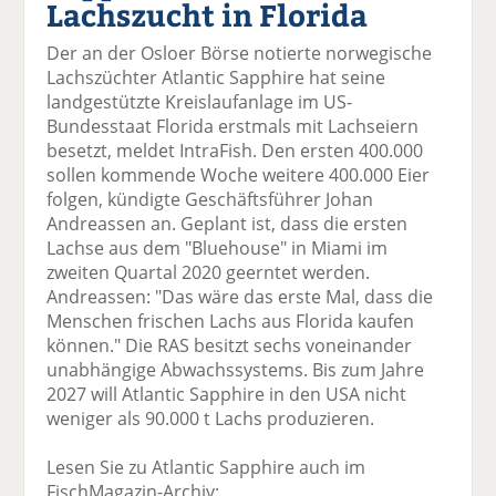
Lachszucht in Florida
el
el
el
el
el
a
t
a
p
D
Der an der Osloer Börse notierte norwegische
uf
wi
uf
er
ru
Lachszüchter Atlantic Sapphire hat seine
F
tt
Li
E
ck
landgestützte Kreislaufanlage im US-
ac
er
n
m
e
Bundesstaat Florida erstmals mit Lachseiern
e
n
k
ai
n
besetzt, meldet IntraFish. Den ersten 400.000
b
e
l
sollen kommende Woche weitere 400.000 Eier
o
di
v
folgen, kündigte Geschäftsführer Johan
o
n
er
Andreassen an. Geplant ist, dass die ersten
k
te
se
Lachse aus dem "Bluehouse" in Miami im
te
il
n
zweiten Quartal 2020 geerntet werden.
il
e
d
Andreassen: "Das wäre das erste Mal, dass die
e
n
e
Menschen frischen Lachs aus Florida kaufen
n
n
können." Die RAS besitzt sechs voneinander
unabhängige Abwachssystems. Bis zum Jahre
2027 will Atlantic Sapphire in den USA nicht
weniger als 90.000 t Lachs produzieren.
Lesen Sie zu Atlantic Sapphire auch im
FischMagazin-Archiv: