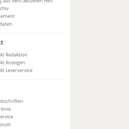
 aus dem aktuellen Heft
chiv
nement
daten
t
kt Redaktion
kt Anzeigen
kt Leserservice
itschriften
resse
ervice
ssum