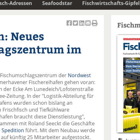
isch-Adressen
Seafoodstar
Fischwirtschafts-Gipfel
Fischm
Ar
Ar
Ar
Ar
Ar
: Neues
ti
ti
ti
ti
ti
k
k
k
k
k
agszentrum im
el
el
el
el
el
a
t
a
p
D
uf
wi
uf
er
ru
F
tt
Li
E
ck
e Fischumschlagszentrum der
Nordwest
ac
er
n
m
e
erhavener Fischereihafen gehen voran:
e
n
k
ai
n
 an der Ecke Am Lunedeich/Lofotenstraße
b
e
l
ee-Zeitung. In der "Logistik-Abteilung für
o
di
v
afens wurden schon bislang an
o
n
er
 Frischfisch und Tiefkühlware
k
te
se
hafen braucht diese Dienstleistung",
te
il
n
sammen mit Roland Seeckt die Geschäfte
il
e
d
 Spedition
führt. Mit dem Neubau werde
e
n
e
 auf künftig 25 Mitarbeiter aufgestockt.
n
n