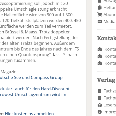
Auszug
zessoptimierung soll jedoch mit 20
Heftar
oppelte Umschlagleistung erbracht
Abon
e Hallenfläche wird von 900 auf 1.500
 120 Tiefkühlstellplätzen werden 400. 450
Media
rofläche werden zum Teil vermietet,
on Brüssel & Maass. Trotz doppelter
Kontak
 halbiert werden. Nach Fertigstellung des
 des alten Trakts beginnen. Außerdem
zentrum bis Ende des Jahres nach dem IFS
Konta
chen einen Quantensprung", fasst Schach
Konta
erungen zusammen.
Konta
hMagazin:
utsche See und Compass Group
Verlag
duziert auch für den Hard-Discount
Fachze
rdwest-Umschlagzentrum wird im
Fachp
Lesers
Impre
r:
Hier kostenlos anmelden