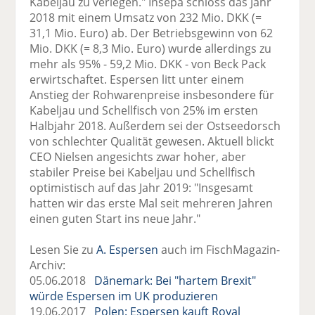
Kabeljau zu verlegen." Insepa schloss das Jahr
2018 mit einem Umsatz von 232 Mio. DKK (=
31,1 Mio. Euro) ab. Der Betriebsgewinn von 62
Mio. DKK (= 8,3 Mio. Euro) wurde allerdings zu
mehr als 95% - 59,2 Mio. DKK - von Beck Pack
erwirtschaftet. Espersen litt unter einem
Anstieg der Rohwarenpreise insbesondere für
Kabeljau und Schellfisch von 25% im ersten
Halbjahr 2018. Außerdem sei der Ostseedorsch
von schlechter Qualität gewesen. Aktuell blickt
CEO Nielsen angesichts zwar hoher, aber
stabiler Preise bei Kabeljau und Schellfisch
optimistisch auf das Jahr 2019: "Insgesamt
hatten wir das erste Mal seit mehreren Jahren
einen guten Start ins neue Jahr."
Lesen Sie zu
A. Espersen
auch im FischMagazin-
Archiv:
05.06.2018
Dänemark: Bei "hartem Brexit"
würde Espersen im UK produzieren
19.06.2017
Polen: Espersen kauft Royal