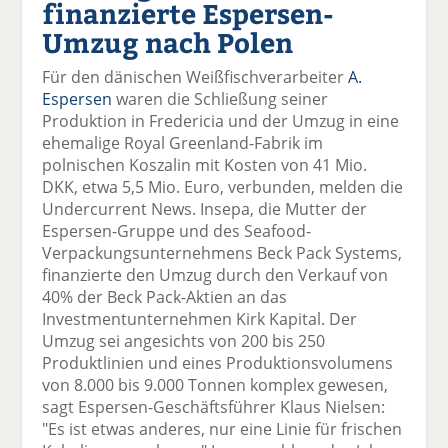
finanzierte Espersen-
el
el
el
el
el
a
t
a
p
D
Umzug nach Polen
uf
wi
uf
er
ru
F
tt
Li
E
ck
Für den dänischen Weißfischverarbeiter
A.
ac
er
n
m
e
Espersen
waren die Schließung seiner
e
n
k
ai
n
Produktion in Fredericia und der Umzug in eine
b
e
l
ehemalige Royal Greenland-Fabrik im
o
di
v
polnischen Koszalin mit Kosten von 41 Mio.
o
n
er
DKK, etwa 5,5 Mio. Euro, verbunden, melden die
k
te
se
Undercurrent News. Insepa, die Mutter der
te
il
n
Espersen-Gruppe und des Seafood-
il
e
d
Verpackungsunternehmens Beck Pack Systems,
e
n
e
finanzierte den Umzug durch den Verkauf von
n
n
40% der Beck Pack-Aktien an das
Investmentunternehmen Kirk Kapital. Der
Umzug sei angesichts von 200 bis 250
Produktlinien und eines Produktionsvolumens
von 8.000 bis 9.000 Tonnen komplex gewesen,
sagt Espersen-Geschäftsführer Klaus Nielsen:
"Es ist etwas anderes, nur eine Linie für frischen