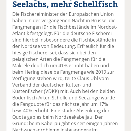
Seelachs, mehr Schellfisch
el
el
el
el
el
a
t
a
p
D
Die Fischereiminister der Europäischen Union
uf
wi
uf
er
ru
haben in der vergangenen Nacht in Brüssel die
F
tt
Li
E
ck
Fangmengen für die Fischbestände im Nordost-
ac
er
n
m
e
Atlantik festgelegt. Für die deutsche Fischerei
e
n
k
ai
n
sind hierbei insbesondere die Fischbestände in
b
e
l
der Nordsee von Bedeutung. Erfreulich für die
o
di
v
hiesige Fischerei sei, dass sich bei den
o
n
er
pelagischen Arten die Fangmengen für die
k
te
se
Makrele deutlich um 41% erhöht haben und
te
il
n
beim Hering dieselbe Fangmenge wie 2019 zur
il
e
d
Verfügung stehen wird, teilte Claus Ubl vom
e
n
e
Verband der deutschen Kutter- und
n
n
Küstenfischer (VDKK) mit. Auch bei den beiden
Bodenfisch-Arten Scholle und Seezunge wurde
die Fangquote für das nächste Jahr um 17%
bzw. 40% erhöht. Eine starke Absenkung der
Quote gab es beim Nordseekabeljau. Der
Grund: beim Kabeljau gibt es seit einigen Jahren
Nachwuchsprobleme insbesondere im