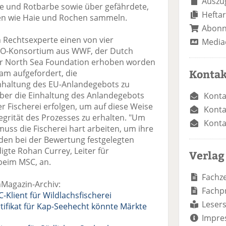
Auszug
e und Rotbarbe sowie über gefährdete,
Heftar
en wie Haie und Rochen sammeln.
Abon
 Rechtsexperte einen von vier
Media
GO-Konsortium aus WWF, der Dutch
r North Sea Foundation erhoben worden
Kontak
am aufgefordert, die
Einhaltung des EU-Anlandegebots zu
ber die Einhaltung des Anlandegebots
Konta
er Fischerei erfolgen, um auf diese Weise
Konta
grität des Prozesses zu erhalten. "Um
Konta
 muss die Fischerei hart arbeiten, um ihre
den bei der Bewertung festgelegten
igte Rohan Currey, Leiter für
Verlag
beim MSC, an.
Fachze
hMagazin-Archiv:
Fachp
-Klient für Wildlachsfischerei
Lesers
tifikat für Kap-Seehecht könnte Märkte
Impre