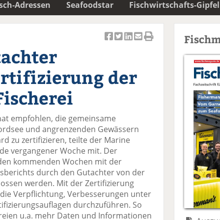
isch-Adressen
Seafoodstar
Fischwirtschafts-Gipfel
Fischm
Ar
Ar
Ar
Ar
Ar
tachter
ti
ti
ti
ti
ti
k
k
k
k
k
rtifizierung der
el
el
el
el
el
a
t
a
p
D
ischerei
uf
wi
uf
er
ru
F
tt
Li
E
ck
hat empfohlen, die gemeinsame
ac
er
n
m
e
 Nordsee und angrenzenden Gewässern
e
n
k
ai
n
zu zertifizieren, teilte der Marine
b
e
l
nde vergangener Woche mit. Der
o
di
v
in den kommenden Wochen mit der
o
n
er
sberichts durch den Gutachter von der
k
te
se
ossen werden. Mit der Zertifizierung
te
il
n
gs die Verpflichtung, Verbesserungen unter
il
e
d
tifizierungsauflagen durchzuführen. So
e
n
e
ereien u.a. mehr Daten und Informationen
n
n