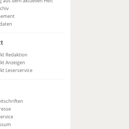
 aus dem aktuellen Heft
chiv
nement
daten
t
kt Redaktion
kt Anzeigen
kt Leserservice
itschriften
resse
ervice
ssum