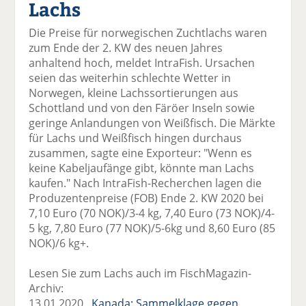
Lachs
el
el
el
el
el
a
t
a
p
D
Die Preise für norwegischen Zuchtlachs waren
uf
wi
uf
er
ru
zum Ende der 2. KW des neuen Jahres
F
tt
Li
E
ck
anhaltend hoch, meldet IntraFish. Ursachen
ac
er
n
m
e
seien das weiterhin schlechte Wetter in
e
n
k
ai
n
Norwegen, kleine Lachssortierungen aus
b
e
l
Schottland und von den Färöer Inseln sowie
o
di
v
geringe Anlandungen von Weißfisch. Die Märkte
o
n
er
für Lachs und Weißfisch hingen durchaus
k
te
se
zusammen, sagte eine Exporteur: "Wenn es
te
il
n
keine Kabeljaufänge gibt, könnte man Lachs
il
e
d
kaufen." Nach IntraFish-Recherchen lagen die
e
n
e
Produzentenpreise (FOB) Ende 2. KW 2020 bei
n
n
7,10 Euro (70 NOK)/3-4 kg, 7,40 Euro (73 NOK)/4-
5 kg, 7,80 Euro (77 NOK)/5-6kg und 8,60 Euro (85
NOK)/6 kg+.
Lesen Sie zum Lachs auch im FischMagazin-
Archiv:
13.01.2020
Kanada: Sammelklage gegen