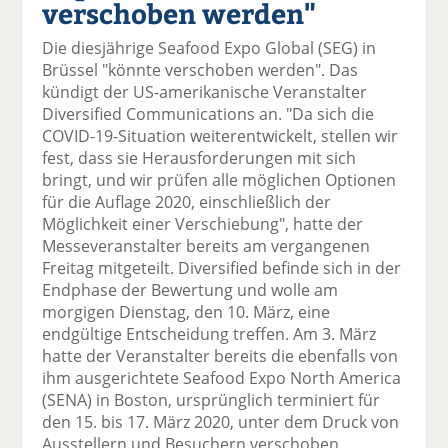
verschoben werden"
el
el
el
el
el
a
t
a
p
D
Die diesjährige Seafood Expo Global (SEG) in
uf
wi
uf
er
ru
Brüssel "könnte verschoben werden". Das
F
tt
Li
E
ck
kündigt der US-amerikanische Veranstalter
ac
er
n
m
e
Diversified Communications an. "Da sich die
e
n
k
ai
n
COVID-19-Situation weiterentwickelt, stellen wir
b
e
l
fest, dass sie Herausforderungen mit sich
o
di
v
bringt, und wir prüfen alle möglichen Optionen
o
n
er
für die Auflage 2020, einschließlich der
k
te
se
Möglichkeit einer Verschiebung", hatte der
te
il
n
Messeveranstalter bereits am vergangenen
il
e
d
Freitag mitgeteilt. Diversified befinde sich in der
e
n
e
Endphase der Bewertung und wolle am
n
n
morgigen Dienstag, den 10. März, eine
endgültige Entscheidung treffen. Am 3. März
hatte der Veranstalter bereits die ebenfalls von
ihm ausgerichtete Seafood Expo North America
(SENA) in Boston, ursprünglich terminiert für
den 15. bis 17. März 2020, unter dem Druck von
Ausstellern und Besuchern verschoben.