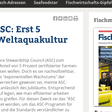
isch-Adressen
Seafoodstar
Fischwirtschafts-Gipfel
Fischm
Ar
Ar
Ar
Ar
Ar
SC: Erst 5
ti
ti
ti
ti
ti
k
k
k
k
k
 Weltaquakultur
el
el
el
el
el
a
t
a
p
D
uf
wi
uf
er
ru
F
tt
Li
E
ck
ure Stewardship Council (ASC) zum
ac
er
n
m
e
nteil von 5 Prozent zertifizierter Farmen
e
n
k
ai
n
en wollen. Doch es sei nachvollziehbar,
b
e
l
des "exponentiellen Wachstums" der
o
di
v
 erreichen gewesen sei, meinte ASC-
o
n
er
 anlässlich des Jubiläums. Entsprechend
k
te
se
f legen, wie man effizienter arbeiten
te
il
n
 greifen. Für diesen Zweck sei das "ASC
il
e
d
tet worden, um das ASC-Programm für
e
n
e
 und die Standards verständlicher zu
n
n