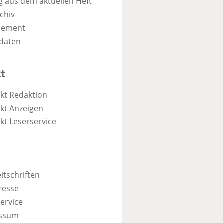
 aus dem aktuellen Heft
chiv
nement
daten
t
kt Redaktion
kt Anzeigen
kt Leserservice
itschriften
resse
ervice
ssum