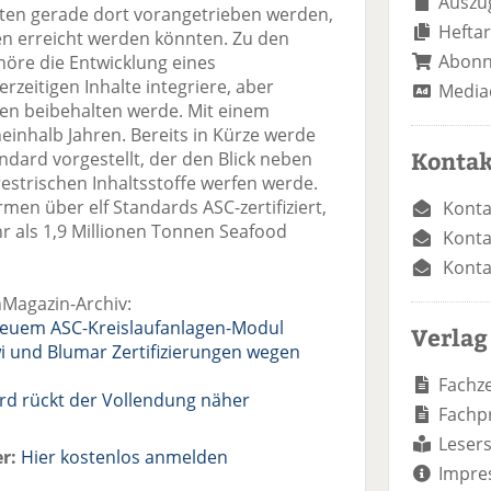
Auszug
ten gerade dort vorangetrieben werden,
Heftar
n erreicht werden könnten. Zu den
Abon
re die Entwicklung eines
rzeitigen Inhalte integriere, aber
Media
en beibehalten werde. Mit einem
einhalb Jahren. Bereits in Kürze werde
Kontak
ndard vorgestellt, der den Blick neben
estrischen Inhaltsstoffe werfen werde.
rmen über elf Standards ASC-zertifiziert,
Konta
hr als 1,9 Millionen Tonnen Seafood
Konta
Konta
hMagazin-Archiv:
neuem ASC-Kreislaufanlagen-Modul
Verlag
i und Blumar Zertifizierungen wegen
Fachze
rd rückt der Vollendung näher
Fachp
Lesers
r:
Hier kostenlos anmelden
Impre