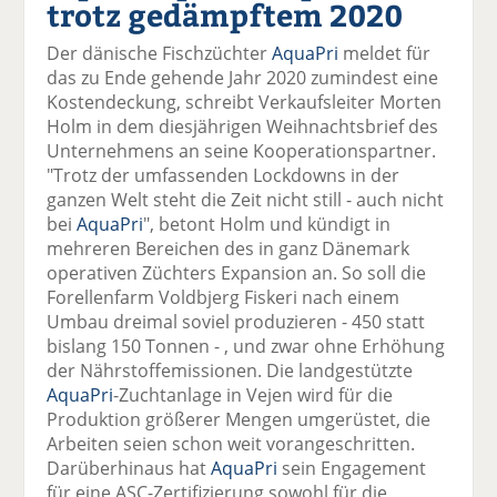
trotz gedämpftem 2020
el
el
el
el
el
a
t
a
p
D
Der dänische Fischzüchter
AquaPri
meldet für
uf
wi
uf
er
ru
das zu Ende gehende Jahr 2020 zumindest eine
F
tt
Li
E
ck
Kostendeckung, schreibt Verkaufsleiter Morten
ac
er
n
m
e
Holm in dem diesjährigen Weihnachtsbrief des
e
n
k
ai
n
Unternehmens an seine Kooperationspartner.
b
e
l
"Trotz der umfassenden Lockdowns in der
o
di
v
ganzen Welt steht die Zeit nicht still - auch nicht
o
n
er
bei
AquaPri
", betont Holm und kündigt in
k
te
se
mehreren Bereichen des in ganz Dänemark
te
il
n
operativen Züchters Expansion an. So soll die
il
e
d
Forellenfarm Voldbjerg Fiskeri nach einem
e
n
e
Umbau dreimal soviel produzieren - 450 statt
n
n
bislang 150 Tonnen - , und zwar ohne Erhöhung
der Nährstoffemissionen. Die landgestützte
AquaPri
-Zuchtanlage in Vejen wird für die
Produktion größerer Mengen umgerüstet, die
Arbeiten seien schon weit vorangeschritten.
Darüberhinaus hat
AquaPri
sein Engagement
für eine ASC-Zertifizierung sowohl für die