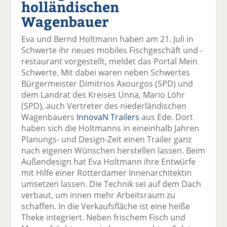
holländischen
el
el
el
el
el
a
t
a
p
D
Wagenbauer
uf
wi
uf
er
ru
F
tt
Li
E
ck
Eva und Bernd Holtmann haben am 21. Juli in
ac
er
n
m
e
Schwerte ihr neues mobiles Fischgeschäft und -
e
n
k
ai
n
restaurant vorgestellt, meldet das Portal Mein
b
e
l
Schwerte. Mit dabei waren neben Schwertes
o
di
v
Bürgermeister Dimitrios Axourgos (SPD) und
o
n
er
dem Landrat des Kreises Unna, Mario Löhr
k
te
se
(SPD), auch Vertreter des niederländischen
te
il
n
Wagenbauers
InnovaN Trailers
aus Ede. Dort
il
e
d
haben sich die Holtmanns in eineinhalb Jahren
e
n
e
Planungs- und Design-Zeit einen Trailer ganz
n
n
nach eigenen Wünschen herstellen lassen. Beim
Außendesign hat Eva Holtmann ihre Entwürfe
mit Hilfe einer Rotterdamer Innenarchitektin
umsetzen lassen. Die Technik sei auf dem Dach
verbaut, um innen mehr Arbeitsraum zu
schaffen. In die Verkaufsfläche ist eine heiße
Theke integriert. Neben frischem Fisch und