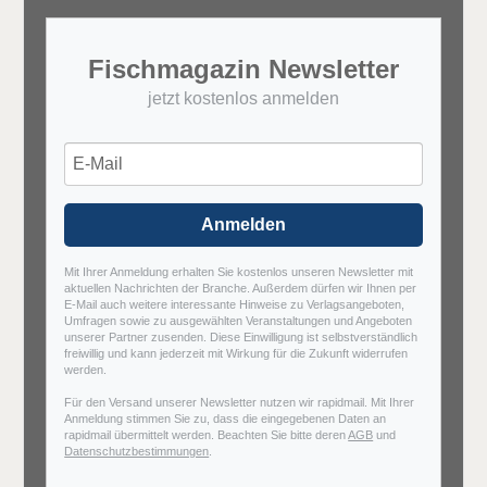
Fischmagazin Newsletter
jetzt kostenlos anmelden
Anmelden
Mit Ihrer Anmeldung erhalten Sie kostenlos unseren Newsletter mit
aktuellen Nachrichten der Branche. Außerdem dürfen wir Ihnen per
E-Mail auch weitere interessante Hinweise zu Verlagsangeboten,
Umfragen sowie zu ausgewählten Veranstaltungen und Angeboten
unserer Partner zusenden. Diese Einwilligung ist selbstverständlich
freiwillig und kann jederzeit mit Wirkung für die Zukunft widerrufen
werden.
Für den Versand unserer Newsletter nutzen wir rapidmail. Mit Ihrer
Anmeldung stimmen Sie zu, dass die eingegebenen Daten an
rapidmail übermittelt werden. Beachten Sie bitte deren
AGB
und
Datenschutzbestimmungen
.