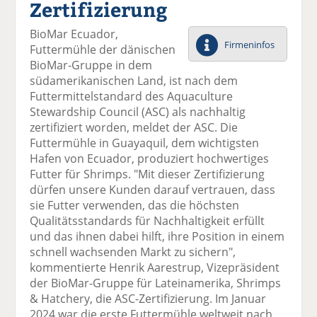
Zertifizierung
el
el
el
el
el
a
t
a
p
D
BioMar Ecuador,
uf
wi
uf
er
ru
Firmeninfos
Futtermühle der dänischen
F
tt
Li
E
ck
BioMar-Gruppe in dem
ac
er
n
m
e
südamerikanischen Land, ist nach dem
e
n
k
ai
n
Futtermittelstandard des Aquaculture
b
e
l
Stewardship Council (ASC) als nachhaltig
o
di
v
zertifiziert worden, meldet der ASC. Die
o
n
er
Futtermühle in Guayaquil, dem wichtigsten
k
te
se
Hafen von Ecuador, produziert hochwertiges
te
il
n
Futter für Shrimps. "Mit dieser Zertifizierung
il
e
d
dürfen unsere Kunden darauf vertrauen, dass
e
n
e
sie Futter verwenden, das die höchsten
n
n
Qualitätsstandards für Nachhaltigkeit erfüllt
und das ihnen dabei hilft, ihre Position in einem
schnell wachsenden Markt zu sichern",
kommentierte Henrik Aarestrup, Vizepräsident
der BioMar-Gruppe für Lateinamerika, Shrimps
& Hatchery, die ASC-Zertifizierung. Im Januar
2024 war die erste Futtermühle weltweit nach