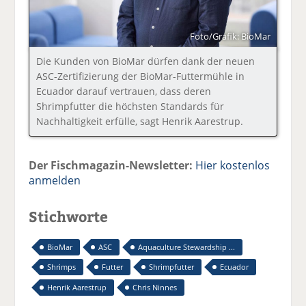
Foto/Grafik: BioMar
Die Kunden von BioMar dürfen dank der neuen
ASC-Zertifizierung der BioMar-Futtermühle in
Ecuador darauf vertrauen, dass deren
Shrimpfutter die höchsten Standards für
Nachhaltigkeit erfülle, sagt Henrik Aarestrup.
Der Fischmagazin-Newsletter:
Hier kostenlos
anmelden
Stichworte
BioMar
ASC
Aquaculture Stewardship ...
Shrimps
Futter
Shrimpfutter
Ecuador
Henrik Aarestrup
Chris Ninnes