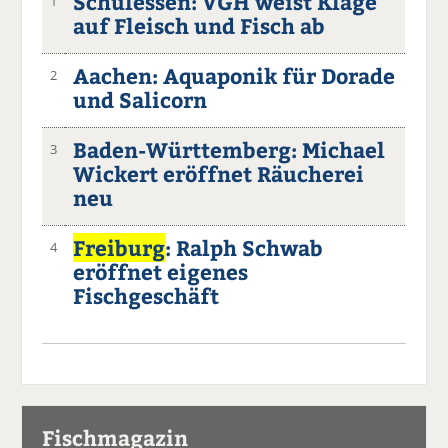
Schulessen: VGH weist Klage
1
auf Fleisch und Fisch ab
Aachen: Aquaponik für Dorade
2
und Salicorn
Baden-Württemberg: Michael
3
Wickert eröffnet Räucherei
neu
Freiburg
: Ralph Schwab
4
eröffnet eigenes
Fischgeschäft
Fischmagazin