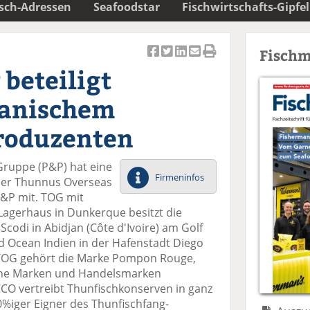
isch-Adressen
Seafoodstar
Fischwirtschafts-Gipfel
Fischm
Ar
Ar
Ar
Ar
Ar
 beteiligt
ti
ti
ti
ti
ti
k
k
k
k
k
kanischem
el
el
el
el
el
a
t
a
p
D
roduzenten
uf
wi
uf
er
ru
F
tt
Li
E
ck
-Gruppe (P&P) hat eine
ac
er
n
m
e
Firmeninfos
 der Thunnus Overseas
e
n
k
ai
n
P&P mit. TOG mit
b
e
l
Lagerhaus in Dunkerque besitzt die
o
di
v
codi in Abidjan (Côte d'Ivoire) am Golf
o
n
er
d Ocean Indien in der Hafenstadt Diego
k
te
se
TOG gehört die Marke Pompon Rouge,
te
il
n
he Marken und Handelsmarken
il
e
d
CCO vertreibt Thunfischkonserven in ganz
e
n
e
%iger Eigner des Thunfischfang-
n
n