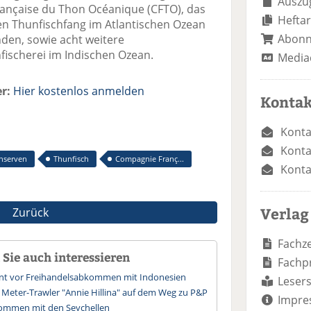
Auszug
nçaise du Thon Océanique (CFTO), das
Heftar
n Thunfischfang im Atlantischen Ozean
Abon
nden, sowie acht weitere
fischerei im Indischen Ozean.
Media
r:
Hier kostenlos anmelden
Kontak
Konta
Konta
nserven
Thunfisch
Compagnie Franç...
Konta
Verlag
Zurück
Fachze
Sie auch interessieren
Fachp
rnt vor Freihandelsabkommen mit Indonesien
Lesers
 Meter-Trawler "Annie Hillina" auf dem Weg zu P&P
Impre
kommen mit den Seychellen