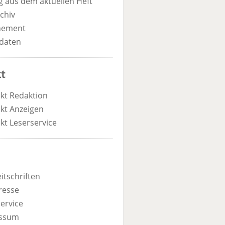
 aus dem aktuellen Heft
chiv
nement
daten
t
kt Redaktion
kt Anzeigen
kt Leserservice
itschriften
resse
ervice
ssum