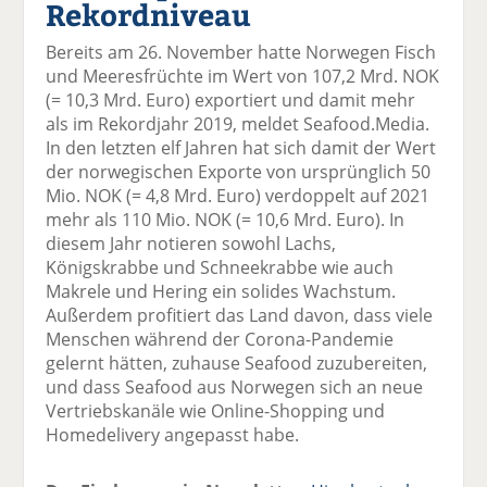
Rekordniveau
el
el
el
el
el
a
t
a
p
D
Bereits am 26. November hatte Norwegen Fisch
uf
wi
uf
er
ru
und Meeresfrüchte im Wert von 107,2 Mrd. NOK
F
tt
Li
E
ck
(= 10,3 Mrd. Euro) exportiert und damit mehr
ac
er
n
m
e
als im Rekordjahr 2019, meldet Seafood.Media.
e
n
k
ai
n
In den letzten elf Jahren hat sich damit der Wert
b
e
l
der norwegischen Exporte von ursprünglich 50
o
di
v
Mio. NOK (= 4,8 Mrd. Euro) verdoppelt auf 2021
o
n
er
mehr als 110 Mio. NOK (= 10,6 Mrd. Euro). In
k
te
se
diesem Jahr notieren sowohl Lachs,
te
il
n
Königskrabbe und Schneekrabbe wie auch
il
e
d
Makrele und Hering ein solides Wachstum.
e
n
e
Außerdem profitiert das Land davon, dass viele
n
n
Menschen während der Corona-Pandemie
gelernt hätten, zuhause Seafood zuzubereiten,
und dass Seafood aus Norwegen sich an neue
Vertriebskanäle wie Online-Shopping und
Homedelivery angepasst habe.