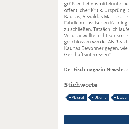
größten Lebensmittelunterneh
öffentlicher Kritik. Ursprüng
Kaunas, Visvaldas Matijosaiti
Fabrik im russischen Kalining
zu schließen. Tatsächlich lau
Viciunai wollte nicht konkreti
geschlossen werde. Als Reakt
Kaunas Bewohner gegen, wie si
Geschäftsinteressen".
Der Fischmagazin-Newslette
Stichworte
Viciunai
Ukraine
Litauen