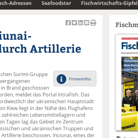
isch-Adressen
Seafoodstar
Fischwirtschafts-Gipfel
Fischm
Ar
Ar
Ar
Ar
Ar
iunai-
ti
ti
ti
ti
ti
k
k
k
k
k
urch Artillerie
el
el
el
el
el
a
t
a
p
D
uf
wi
uf
er
ru
F
tt
Li
E
ck
ischen Surimi-Gruppe
ac
er
n
m
e
Firmeninfos
m vergangenen
e
n
k
ai
n
in Brand geschossen
b
e
l
orden, meldet das Portal IntraFish. Das
o
di
v
rdwestlich der ukrainischen Hauptstadt
o
n
er
n Kiew liegt in der Nähe des Flughafens
k
te
se
n zahlreichen Lebensmittellagern und
te
il
n
zten Tagen lag das Gebiet im Zentrum
il
e
d
ssischen und ukrainischen Truppen und
e
n
e
Artillerie beschossen. Viciunai, eines der
n
n