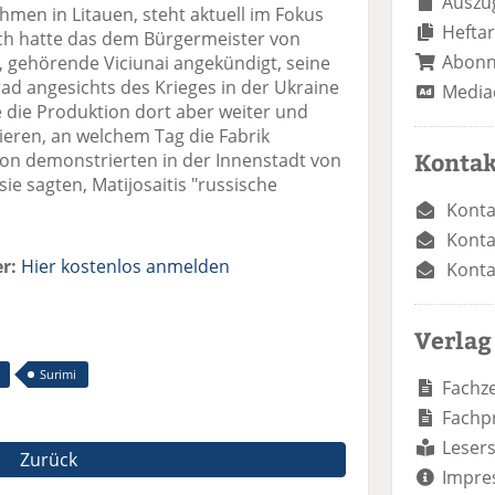
Auszug
men in Litauen, steht aktuell im Fokus
Heftar
lich hatte das dem Bürgermeister von
Abon
s, gehörende Viciunai angekündigt, seine
rad angesichts des Krieges in der Ukraine
Media
fe die Produktion dort aber weiter und
sieren, an welchem Tag die Fabrik
Kontak
ion demonstrierten in der Innenstadt von
e sagten, Matijosaitis "russische
Konta
Konta
r:
Hier kostenlos anmelden
Konta
Verlag
Surimi
Fachze
Fachp
Lesers
Zurück
Impre