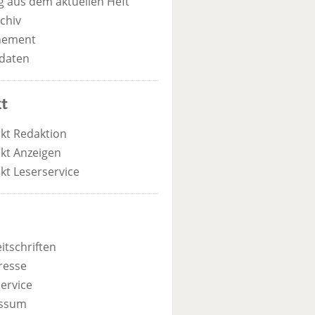
 aus dem aktuellen Heft
chiv
nement
daten
t
kt Redaktion
kt Anzeigen
kt Leserservice
itschriften
resse
ervice
ssum