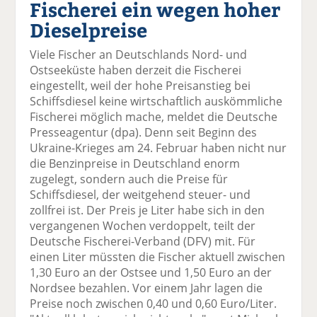
Fischerei ein wegen hoher
el
el
el
el
el
a
t
a
p
D
Dieselpreise
uf
wi
uf
er
ru
F
tt
Li
E
ck
Viele Fischer an Deutschlands Nord- und
ac
er
n
m
e
Ostseeküste haben derzeit die Fischerei
e
n
k
ai
n
eingestellt, weil der hohe Preisanstieg bei
b
e
l
Schiffsdiesel keine wirtschaftlich auskömmliche
o
di
v
Fischerei möglich mache, meldet die Deutsche
o
n
er
Presseagentur (dpa). Denn seit Beginn des
k
te
se
Ukraine-Krieges am 24. Februar haben nicht nur
te
il
n
die Benzinpreise in Deutschland enorm
il
e
d
zugelegt, sondern auch die Preise für
e
n
e
Schiffsdiesel, der weitgehend steuer- und
n
n
zollfrei ist. Der Preis je Liter habe sich in den
vergangenen Wochen verdoppelt, teilt der
Deutsche Fischerei-Verband (DFV) mit. Für
einen Liter müssten die Fischer aktuell zwischen
1,30 Euro an der Ostsee und 1,50 Euro an der
Nordsee bezahlen. Vor einem Jahr lagen die
Preise noch zwischen 0,40 und 0,60 Euro/Liter.