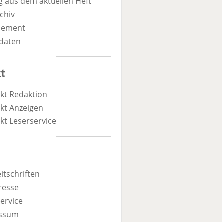
 aus dem aktuellen Heft
chiv
nement
daten
t
kt Redaktion
kt Anzeigen
kt Leserservice
itschriften
resse
ervice
ssum