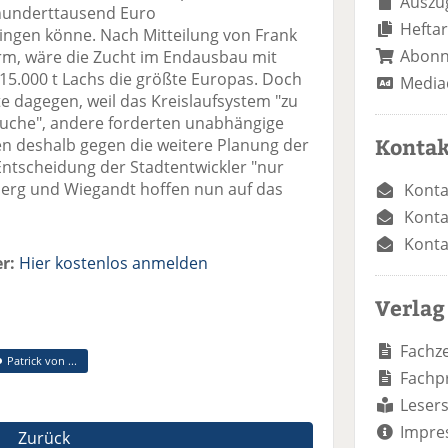
Auszug
hunderttausend Euro
Heftar
gen könne. Nach Mitteilung von Frank
Abon
rm, wäre die Zucht im Endausbau mit
5.000 t Lachs die größte Europas. Doch
Media
e dagegen, weil das Kreislaufsystem "zu
auche", andere forderten unabhängige
Kontak
n deshalb gegen die weitere Planung der
 Entscheidung der Stadtentwickler "nur
berg und Wiegandt hoffen nun auf das
Konta
Konta
Konta
r:
Hier kostenlos anmelden
Verlag
Fachze
Patrick von ...
Fachp
Lesers
Impre
Zurück