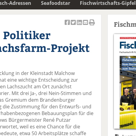
isch-Adressen
Seafoodstar
Fischwirtschafts-Gipfel
Fischm
Ar
Ar
Ar
Ar
Ar
Politiker
ti
ti
ti
ti
ti
k
k
k
k
k
achsfarm-Projekt
el
el
el
el
el
a
t
a
p
D
uf
wi
uf
er
ru
F
tt
Li
E
ck
cklung in der Kleinstadt Malchow
ac
er
n
m
e
t eine wichtige Entscheidung zur
e
n
k
ai
n
ten Lachszucht am Ort zunächst
b
e
l
ier. Mit drei Ja-, drei Nein-Stimmen und
o
di
v
 das Gremium dem Brandenburger
o
n
er
rg die Zustimmung für den Entwurfs- und
k
te
se
rhabenbezogenen Bebauungsplan für die
te
il
n
ows Bürgermeister René Putzar
il
e
d
rwortet, weil es eine Chance für die
e
n
e
edeute, etwa 50 Arbeitsplätze schaffe
n
n