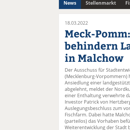
News
Stellenmarkt
F
18.03.2022
Meck-Pomm: 
behindern L
in Malchow
Der Ausschuss für Stadtentwi
(Mecklenburg-Vorpommern) ha
Ansiedlung einer landgestütz
abgelehnt, meldet der Nordkur
einer Enthaltung verwehrte
Investor Patrick von Hertzbe
Auslegungsbeschluss zum vo
Fischfarm. Dabei hatte Malch
(parteilos) das Vorhaben befü
Weiterentwicklung der Stadt b