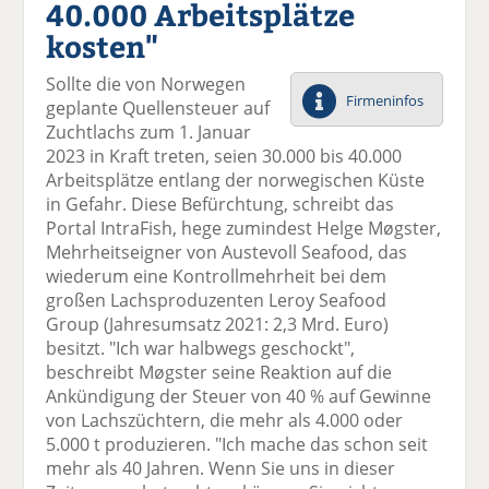
40.000 Arbeitsplätze
el
el
el
el
el
a
t
a
p
D
kosten"
uf
wi
uf
er
ru
F
tt
Li
E
ck
Sollte die von Norwegen
ac
er
n
m
e
Firmeninfos
geplante Quellensteuer auf
e
n
k
ai
n
Zuchtlachs zum 1. Januar
b
e
l
2023 in Kraft treten, seien 30.000 bis 40.000
o
di
v
Arbeitsplätze entlang der norwegischen Küste
o
n
er
in Gefahr. Diese Befürchtung, schreibt das
k
te
se
Portal IntraFish, hege zumindest Helge Møgster,
te
il
n
Mehrheitseigner von Austevoll Seafood, das
il
e
d
wiederum eine Kontrollmehrheit bei dem
e
n
e
großen Lachsproduzenten Leroy Seafood
n
n
Group (Jahresumsatz 2021: 2,3 Mrd. Euro)
besitzt. "Ich war halbwegs geschockt",
beschreibt Møgster seine Reaktion auf die
Ankündigung der Steuer von 40 % auf Gewinne
von Lachszüchtern, die mehr als 4.000 oder
5.000 t produzieren. "Ich mache das schon seit
mehr als 40 Jahren. Wenn Sie uns in dieser