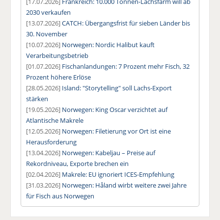
[17.07.2026]
Frankreich: 10.000 Tonnen-Lachsfarm will ab
2030 verkaufen
[13.07.2026]
CATCH: Übergangsfrist für sieben Länder bis
30. November
[10.07.2026]
Norwegen: Nordic Halibut kauft
Verarbeitungsbetrieb
[01.07.2026]
Fischanlandungen: 7 Prozent mehr Fisch, 32
Prozent höhere Erlöse
[28.05.2026]
Island: "Storytelling" soll Lachs-Export
stärken
[19.05.2026]
Norwegen: King Oscar verzichtet auf
Atlantische Makrele
[12.05.2026]
Norwegen: Filetierung vor Ort ist eine
Herausforderung
[13.04.2026]
Norwegen: Kabeljau – Preise auf
Rekordniveau, Exporte brechen ein
[02.04.2026]
Makrele: EU ignoriert ICES-Empfehlung
[31.03.2026]
Norwegen: Håland wirbt weitere zwei Jahre
für Fisch aus Norwegen