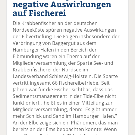
negative Auswirkungen
el
el
el
el
el
a
t
a
p
D
auf Fischerei
uf
wi
uf
er
ru
F
tt
Li
E
ck
Die Krabbenfischer an der deutschen
ac
er
n
m
e
Nordseeküste spüren negative Auswirkungen
e
n
k
ai
n
der Elbvertiefung. Die Folgen insbesondere der
b
e
l
Verbringung von Baggergut aus dem
o
di
v
Hamburger Hafen in den Bereich der
o
n
er
Elbmündung waren ein Thema auf der
k
te
se
Mitgliederversammlung der Sparte See- und
te
il
n
Krabbenfischerei der Nordsee im
il
e
d
Landesverband Schleswig-Holstein. Die Sparte
e
n
e
vertritt ingesamt 66 Fischereibetriebe."Seit
n
n
Jahren war für die Fischer sichtbar, dass das
Sedimentsmanagement in der Tide-Elbe nicht
funktioniert", heißt es in einer Mitteilung zur
Mitgliederversammlung, denn: "Es gibt immer
mehr Schlick und Sand im Hamburger Hafen."
An der Elbe zeige sich ein Phänomen, das man
bereits an der Ems beobachten konnte: Wenn