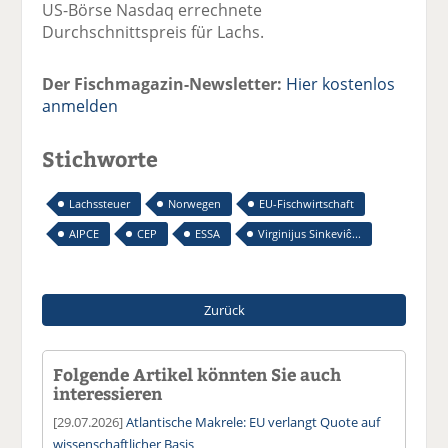
US-Börse Nasdaq errechnete
Durchschnittspreis für Lachs.
Der Fischmagazin-Newsletter:
Hier kostenlos
anmelden
Stichworte
Lachssteuer
Norwegen
EU-Fischwirtschaft
AIPCE
CEP
ESSA
Virginijus Sinkeviĉ...
Zurück
Folgende Artikel könnten Sie auch
interessieren
[29.07.2026]
Atlantische Makrele: EU verlangt Quote auf
wissenschaftlicher Basis