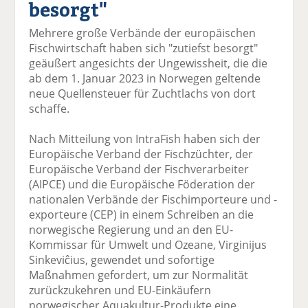
besorgt"
el
el
el
el
el
a
t
a
p
D
Mehrere große Verbände der europäischen
uf
wi
uf
er
ru
Fischwirtschaft haben sich "zutiefst besorgt"
F
tt
Li
E
ck
geäußert angesichts der Ungewissheit, die die
ac
er
n
m
e
ab dem 1. Januar 2023 in Norwegen geltende
e
n
k
ai
n
neue Quellensteuer für Zuchtlachs von dort
b
e
l
schaffe.
o
di
v
o
n
er
Nach Mitteilung von IntraFish haben sich der
k
te
se
Europäische Verband der Fischzüchter, der
te
il
n
Europäische Verband der Fischverarbeiter
il
e
d
(AIPCE) und die Europäische Föderation der
e
n
e
nationalen Verbände der Fischimporteure und -
n
n
exporteure (CEP) in einem Schreiben an die
norwegische Regierung und an den EU-
Kommissar für Umwelt und Ozeane, Virginijus
Sinkeviĉius, gewendet und sofortige
Maßnahmen gefordert, um zur Normalität
zurückzukehren und EU-Einkäufern
norwegischer Aquakultur-Produkte eine