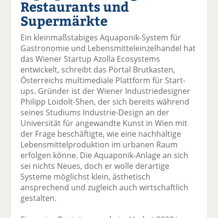
Restaurants und
el
el
el
el
el
a
t
a
p
D
Supermärkte
uf
wi
uf
er
ru
F
tt
Li
E
ck
Ein kleinmaßstabiges Aquaponik-System für
ac
er
n
m
e
Gastronomie und Lebensmitteleinzelhandel hat
e
n
k
ai
n
das Wiener Startup Azolla Ecosystems
b
e
l
entwickelt, schreibt das Portal Brutkasten,
o
di
v
Österreichs multimediale Plattform für Start-
o
n
er
ups. Gründer ist der Wiener Industriedesigner
k
te
se
Philipp Loidolt-Shen, der sich bereits während
te
il
n
seines Studiums Industrie-Design an der
il
e
d
Universität für angewandte Kunst in Wien mit
e
n
e
der Frage beschäftigte, wie eine nachhaltige
n
n
Lebensmittelproduktion im urbanen Raum
erfolgen könne. Die Aquaponik-Anlage an sich
sei nichts Neues, doch er wolle derartige
Systeme möglichst klein, ästhetisch
ansprechend und zugleich auch wirtschaftlich
gestalten.