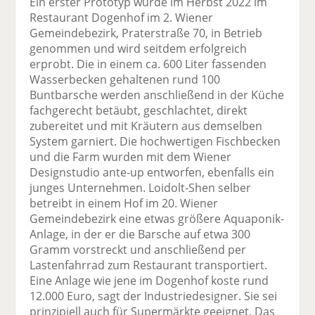
Ein erster Prototyp wurde im Herbst 2022 im
Restaurant Dogenhof im 2. Wiener
Gemeindebezirk, Praterstraße 70, in Betrieb
genommen und wird seitdem erfolgreich
erprobt. Die in einem ca. 600 Liter fassenden
Wasserbecken gehaltenen rund 100
Buntbarsche werden anschließend in der Küche
fachgerecht betäubt, geschlachtet, direkt
zubereitet und mit Kräutern aus demselben
System garniert. Die hochwertigen Fischbecken
und die Farm wurden mit dem Wiener
Designstudio ante-up entworfen, ebenfalls ein
junges Unternehmen. Loidolt-Shen selber
betreibt in einem Hof im 20. Wiener
Gemeindebezirk eine etwas größere Aquaponik-
Anlage, in der er die Barsche auf etwa 300
Gramm vorstreckt und anschließend per
Lastenfahrrad zum Restaurant transportiert.
Eine Anlage wie jene im Dogenhof koste rund
12.000 Euro, sagt der Industriedesigner. Sie sei
prinzipiell auch für Supermärkte geeignet. Das