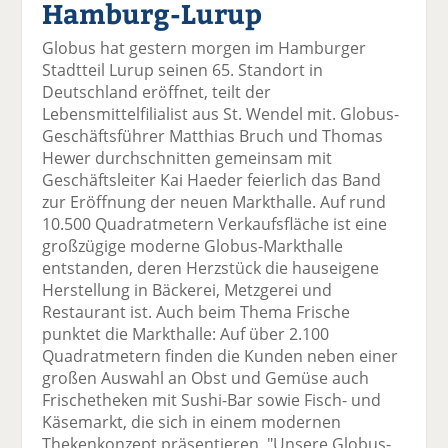
Hamburg-Lurup
el
el
el
el
el
a
t
a
p
D
Globus hat gestern morgen im Hamburger
uf
wi
uf
er
ru
Stadtteil Lurup seinen 65. Standort in
F
tt
Li
E
ck
Deutschland eröffnet, teilt der
ac
er
n
m
e
Lebensmittelfilialist aus St. Wendel mit. Globus-
e
n
k
ai
n
Geschäftsführer Matthias Bruch und Thomas
b
e
l
Hewer durchschnitten gemeinsam mit
o
di
v
Geschäftsleiter Kai Haeder feierlich das Band
o
n
er
zur Eröffnung der neuen Markthalle. Auf rund
k
te
se
10.500 Quadratmetern Verkaufsfläche ist eine
te
il
n
großzügige moderne Globus-Markthalle
il
e
d
entstanden, deren Herzstück die hauseigene
e
n
e
Herstellung in Bäckerei, Metzgerei und
n
n
Restaurant ist. Auch beim Thema Frische
punktet die Markthalle: Auf über 2.100
Quadratmetern finden die Kunden neben einer
großen Auswahl an Obst und Gemüse auch
Frischetheken mit Sushi-Bar sowie Fisch- und
Käsemarkt, die sich in einem modernen
Thekenkonzept präsentieren. "Unsere Globus-