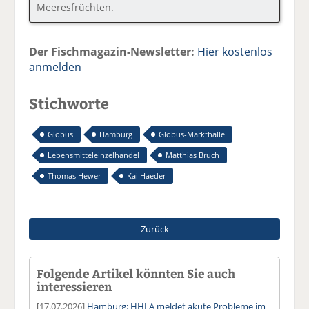
Meeresfrüchten.
Der Fischmagazin-Newsletter:
Hier kostenlos
anmelden
Stichworte
Globus
Hamburg
Globus-Markthalle
Lebensmitteleinzelhandel
Matthias Bruch
Thomas Hewer
Kai Haeder
Zurück
Folgende Artikel könnten Sie auch
interessieren
[17.07.2026]
Hamburg: HHLA meldet akute Probleme im