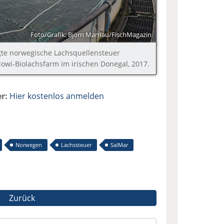
Foto/Grafik: Björn Marnau/FischMagazin
gte norwegische Lachsquellensteuer
Mowi-Biolachsfarm im irischen Donegal, 2017.
r:
Hier kostenlos anmelden
Norwegen
Lachssteuer
SalMar
Zurück