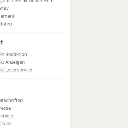
 aus dem aktuellen Heft
chiv
nement
daten
t
kt Redaktion
kt Anzeigen
kt Leserservice
itschriften
resse
ervice
ssum