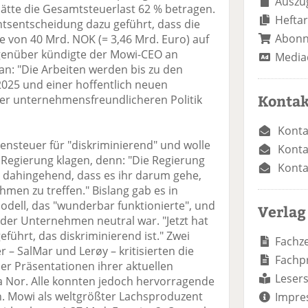
Auszug
hätte die Gesamtsteuerlast 62 % betragen.
Heftar
ntsentscheidung dazu geführt, dass die
Abon
he von 40 Mrd. NOK (= 3,46 Mrd. Euro) auf
egenüber kündigte der Mowi-CEO an
Media
an: "Die Arbeiten werden bis zu den
025 und einer hoffentlich neuen
Kontak
ner unternehmensfreundlicheren Politik
Konta
ensteuer für "diskriminierend" und wolle
Konta
Regierung klagen, denn: "Die Regierung
Konta
ar dahingehend, dass es ihr darum gehe,
men zu treffen." Bislang gab es in
ell, das "wunderbar funktionierte", und
Verlag
 der Unternehmen neutral war. "Jetzt hat
führt, das diskriminierend ist." Zwei
Fachze
 – SalMar und Lerøy – kritisierten die
Fachp
er Präsentationen ihrer aktuellen
Lesers
a Nor. Alle konnten jedoch hervorragende
. Mowi als weltgrößter Lachsproduzent
Impre