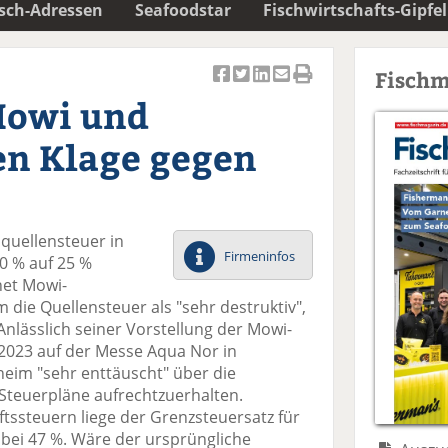
isch-Adressen
Seafoodstar
Fischwirtschafts-Gipfel
Fischm
Ar
Ar
Ar
Ar
Ar
Mowi und
ti
ti
ti
ti
ti
k
k
k
k
k
en Klage gegen
el
el
el
el
el
a
t
a
p
D
uf
wi
uf
er
ru
F
tt
Li
E
ck
quellensteuer in
ac
er
n
m
e
Firmeninfos
0 % auf 25 %
e
n
k
ai
n
net Mowi-
b
e
l
 die Quellensteuer als "sehr destruktiv",
o
di
v
 Anlässlich seiner Vorstellung der Mowi-
o
n
er
 2023 auf der Messe Aqua Nor in
k
te
se
eim "sehr enttäuscht" über die
te
il
n
Steuerpläne aufrechtzuerhalten.
il
e
d
ftssteuern liege der Grenzsteuersatz für
e
n
e
 bei 47 %. Wäre der ursprüngliche
n
n