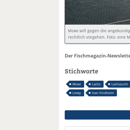
Mowi will gegen die angekündi
rechtlich vorgehen. Foto: eine 
Der Fischmagazin-Newslette
Stichworte
Mowi
Lachs
Lachszucht
Lerøy
Ivan Vindheim