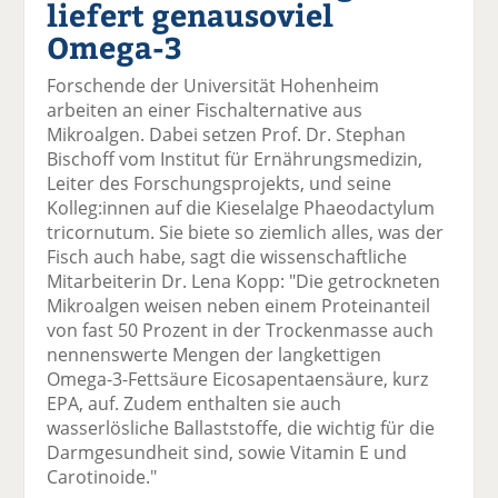
liefert genausoviel
el
el
el
el
el
a
t
a
p
D
Omega-3
uf
wi
uf
er
ru
F
tt
Li
E
ck
Forschende der Universität Hohenheim
ac
er
n
m
e
arbeiten an einer Fischalternative aus
e
n
k
ai
n
Mikroalgen. Dabei setzen Prof. Dr. Stephan
b
e
l
Bischoff vom Institut für Ernährungsmedizin,
o
di
v
Leiter des Forschungsprojekts, und seine
o
n
er
Kolleg:innen auf die Kieselalge Phaeodactylum
k
te
se
tricornutum. Sie biete so ziemlich alles, was der
te
il
n
Fisch auch habe, sagt die wissenschaftliche
il
e
d
Mitarbeiterin Dr. Lena Kopp: "Die getrockneten
e
n
e
Mikroalgen weisen neben einem Proteinanteil
n
n
von fast 50 Prozent in der Trockenmasse auch
nennenswerte Mengen der langkettigen
Omega-3-Fettsäure Eicosapentaensäure, kurz
EPA, auf. Zudem enthalten sie auch
wasserlösliche Ballaststoffe, die wichtig für die
Darmgesundheit sind, sowie Vitamin E und
Carotinoide."