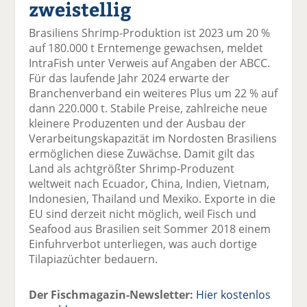
zweistellig
el
el
el
el
el
a
t
a
p
D
Brasiliens Shrimp-Produktion ist 2023 um 20 %
uf
wi
uf
er
ru
auf 180.000 t Erntemenge gewachsen, meldet
F
tt
Li
E
ck
IntraFish unter Verweis auf Angaben der ABCC.
ac
er
n
m
e
Für das laufende Jahr 2024 erwarte der
e
n
k
ai
n
Branchenverband ein weiteres Plus um 22 % auf
b
e
l
dann 220.000 t. Stabile Preise, zahlreiche neue
o
di
v
kleinere Produzenten und der Ausbau der
o
n
er
Verarbeitungskapazität im Nordosten Brasiliens
k
te
se
ermöglichen diese Zuwächse. Damit gilt das
te
il
n
Land als achtgrößter Shrimp-Produzent
il
e
d
weltweit nach Ecuador, China, Indien, Vietnam,
e
n
e
Indonesien, Thailand und Mexiko. Exporte in die
n
n
EU sind derzeit nicht möglich, weil Fisch und
Seafood aus Brasilien seit Sommer 2018 einem
Einfuhrverbot unterliegen, was auch dortige
Tilapiazüchter bedauern.
Der Fischmagazin-Newsletter:
Hier kostenlos