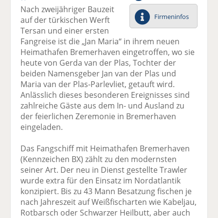
el
el
el
el
el
Nach zweijähriger Bauzeit
a
t
a
p
D
Firmeninfos
auf der türkischen Werft
uf
wi
uf
er
ru
Tersan und einer ersten
F
tt
Li
E
ck
Fangreise ist die „Jan Maria“ in ihrem neuen
ac
er
n
m
e
Heimathafen Bremerhaven eingetroffen, wo sie
e
n
k
ai
n
heute von Gerda van der Plas, Tochter der
b
e
l
beiden Namensgeber Jan van der Plas und
o
di
v
Maria van der Plas-Parlevliet, getauft wird.
o
n
er
Anlässlich dieses besonderen Ereignisses sind
k
te
se
zahlreiche Gäste aus dem In- und Ausland zu
te
il
n
der feierlichen Zeremonie in Bremerhaven
il
e
d
eingeladen.
e
n
e
n
n
Das Fangschiff mit Heimathafen Bremerhaven
(Kennzeichen BX) zählt zu den modernsten
seiner Art. Der neu in Dienst gestellte Trawler
wurde extra für den Einsatz im Nordatlantik
konzipiert. Bis zu 43 Mann Besatzung fischen je
nach Jahreszeit auf Weißfischarten wie Kabeljau,
Rotbarsch oder Schwarzer Heilbutt, aber auch