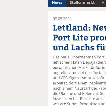
News
Stellenmarkt
F
08.05.2024
Lettland: N
Port Lite pr
und Lachs fü
Das neue Unternehmen Port L
lettischen Hafen Liepāja (deu
europäischen Markt für Suri
angreifen, meldet das Portal 
und CEO Sigitas Ambrazevičius,
arbeitet, dort einen insolve
nach einem Neustart der Fabr
die Ukraine und Polen mit Suri
Inzwischen hat Port Lite am s
weitere Surimi-Produktion un