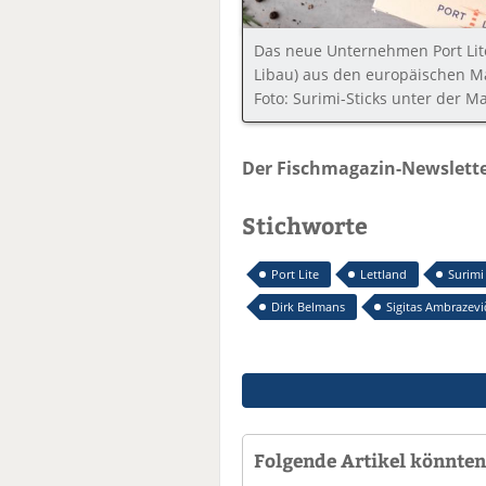
Das neue Unternehmen Port Lite
Libau) aus den europäischen Ma
Foto: Surimi-Sticks unter der Mar
Der Fischmagazin-Newslette
Stichworte
Port Lite
Lettland
Surimi
Dirk Belmans
Sigitas Ambrazevič
Folgende Artikel könnten 