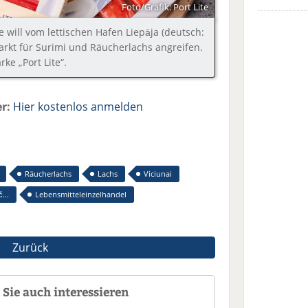
Foto/Grafik: Port Lite
 will vom lettischen Hafen Liepāja (deutsch:
rkt für Surimi und Räucherlachs angreifen.
ke „Port Lite“.
r:
Hier kostenlos anmelden
Räucherlachs
Lachs
Viciunai
...
Lebensmitteleinzelhandel
Zurück
Sie auch interessieren