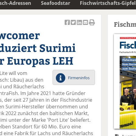
isch-Adressen
Seafoodstar
Fischwirtschafts-Gipfel
Fischm
Ar
Ar
Ar
Ar
Ar
ewcomer
ti
ti
ti
ti
ti
k
k
k
k
k
oduziert Surimi
el
el
el
el
el
a
t
a
p
D
r Europas LEH
uf
wi
uf
er
ru
F
tt
Li
E
ck
ite will vom
ac
er
n
m
e
Firmeninfos
tsch: Libau) aus den
e
n
k
ai
n
mi und Räucherlachs
b
e
l
IntraFish. Im Jahre 2021 hatte Gründer
o
di
v
 der seit 27 Jahren in der Fischindustrie
o
n
er
nten Surimi-Hersteller übernommen und
k
te
se
ik 2022 zunächst den baltischen Markt,
te
il
n
mi unter der Marke 'Port Lite' beliefert.
il
e
d
elben Standort für 60 Mio. Euro eine
e
n
e
d eine Fabrik für Lachs und Räucherlachs
n
n