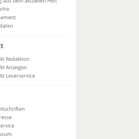
 aus dem aktuellen Heft
chiv
nement
daten
t
kt Redaktion
kt Anzeigen
kt Leserservice
itschriften
resse
ervice
ssum