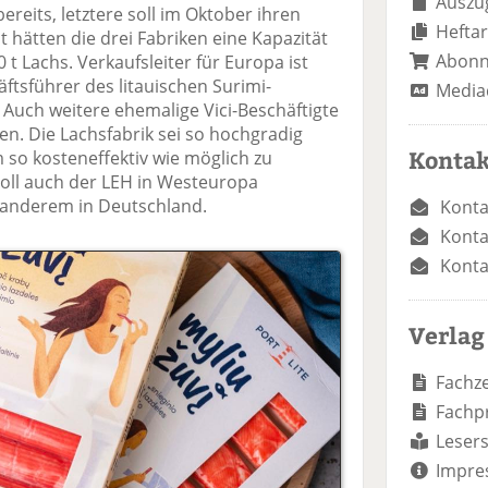
Auszug
bereits, letztere soll im Oktober ihren
Heftar
hätten die drei Fabriken eine Kapazität
Abon
 t Lachs. Verkaufsleiter für Europa ist
ftsführer des litauischen Surimi-
Media
 Auch weitere ehemalige Vici-Beschäftigte
iten. Die Lachsfabrik sei so hochgradig
Kontak
 so kosteneffektiv wie möglich zu
 soll auch der LEH in Westeuropa
anderem in Deutschland.
Konta
Konta
Konta
Verlag
Fachze
Fachp
Lesers
Impre