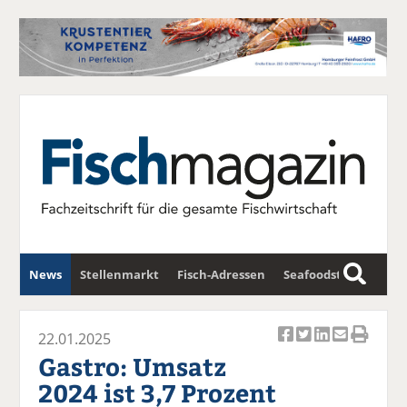
News
Stellenmarkt
Fisch-Adressen
Seafoodstar
S
u
Fischwirtschafts-Gipfel
Newsletter
c
22.01.2025
Ar
Ar
Ar
Ar
Ar
h
Gastro: Umsatz
ti
ti
ti
ti
ti
e
2024 ist 3,7 Prozent
k
k
k
k
k