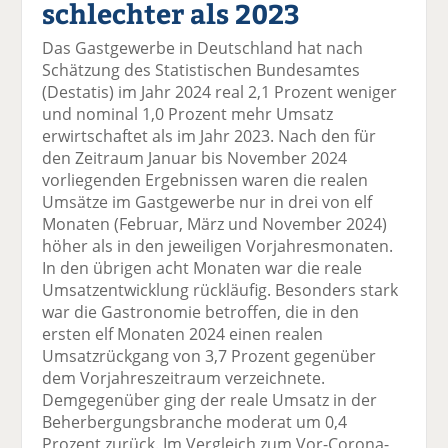
schlechter als 2023
el
el
el
el
el
a
t
a
p
D
Das Gastgewerbe in Deutschland hat nach
uf
wi
uf
er
ru
Schätzung des Statistischen Bundesamtes
F
tt
Li
E
ck
(Destatis) im Jahr 2024 real 2,1 Prozent weniger
ac
er
n
m
e
und nominal 1,0 Prozent mehr Umsatz
e
n
k
ai
n
erwirtschaftet als im Jahr 2023. Nach den für
b
e
l
den Zeitraum Januar bis November 2024
o
di
v
vorliegenden Ergebnissen waren die realen
o
n
er
Umsätze im Gastgewerbe nur in drei von elf
k
te
se
Monaten (Februar, März und November 2024)
te
il
n
höher als in den jeweiligen Vorjahresmonaten.
il
e
d
In den übrigen acht Monaten war die reale
e
n
e
Umsatzentwicklung rückläufig. Besonders stark
n
n
war die Gastronomie betroffen, die in den
ersten elf Monaten 2024 einen realen
Umsatzrückgang von 3,7 Prozent gegenüber
dem Vorjahreszeitraum verzeichnete.
Demgegenüber ging der reale Umsatz in der
Beherbergungsbranche moderat um 0,4
Prozent zurück. Im Vergleich zum Vor-Corona-