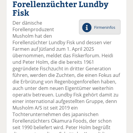
Forellenzüchter Lundby
el
el
el
el
el
a
t
a
p
D
Fisk
uf
wi
uf
er
ru
F
tt
Li
E
ck
Der dänische
ac
er
n
m
e
Firmeninfos
Forellenproduzent
e
n
k
ai
n
Musholm hat den
b
e
l
Forellenzüchter Lundby Fisk und dessen vier
o
di
v
Farmen auf Jütland zum 1. April 2025
o
n
er
übernommen, meldet das Fiskerforum. Heidi
k
te
se
und Peter Holm, die die bereits 1961
te
il
n
gegründete Fischzucht in dritter Generation
il
e
d
führen, werden die Zuchten, die einen Fokus auf
e
n
e
die Erbrütung von Regenbogenforellen haben,
n
n
auch unter dem neuen Eigentümer weiterhin
operativ betreuen. Lundby Fisk gehört damit zu
einer international aufgestellten Gruppe, denn
Musholm A/S ist seit 2019 ein
Tochterunternehmen des japanischen
Forellenzüchters Okamura Foods, der schon
seit 1990 beliefert wird. Peter Holm begrüßt