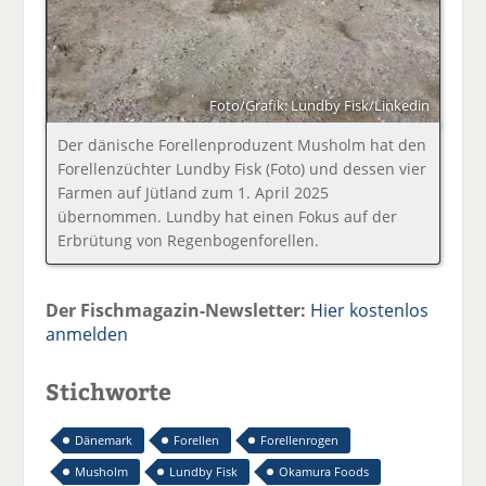
Foto/Grafik: Lundby Fisk/Linkedin
Der dänische Forellenproduzent Musholm hat den
Forellenzüchter Lundby Fisk (Foto) und dessen vier
Farmen auf Jütland zum 1. April 2025
übernommen. Lundby hat einen Fokus auf der
Erbrütung von Regenbogenforellen.
Der Fischmagazin-Newsletter:
Hier kostenlos
anmelden
Stichworte
Dänemark
Forellen
Forellenrogen
Musholm
Lundby Fisk
Okamura Foods