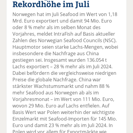
Rekordhöhe im Juli
el
el
el
el
el
a
t
a
p
D
Norwegen hat im Juli Seafood im Wert von 1,18
uf
wi
uf
er
ru
Mrd. Euro exportiert und damit 94 Mio. Euro
F
tt
Li
E
ck
oder 8 % mehr als im selben Monat des
ac
er
n
m
e
Vorjahres, meldet IntraFish auf Basis aktueller
e
n
k
ai
n
Zahlen des Norwegian Seafood Councils (NSC).
b
e
l
Hauptmotor seien starke Lachs-Mengen, wobei
o
di
v
insbesondere die Nachfrage aus China
o
n
er
gestiegen sei. Insgesamt wurden 136.054 t
k
te
se
Lachs exportiert – 28 % mehr als im Juli 2024.
te
il
n
Dabei befördern die vergleichsweise niedrigen
il
e
d
Preise die globale Nachfrage. China war
e
n
e
stärkster Wachstumsmarkt und nahm 88 %
n
n
mehr Seafood aus Norwegen ab als im
Vorjahresmonat – im Wert von 111 Mio. Euro,
wovon 29 Mio. Euro auf Lachs entfielen. Auf
Basis Wert war Polen weiterhin der wichtigste
Einzelmarkt mit Seafood-Importen für 145 Mio.
Euro und damit 23 % mehr als im Juli 2024. In
Polen wird vor allem für Exportmärkte wie