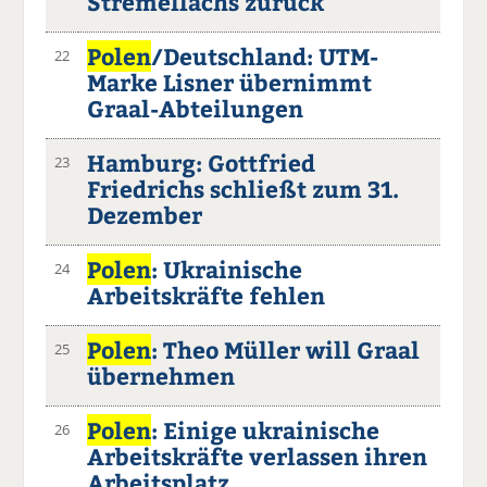
Stremellachs zurück
Polen
/Deutschland: UTM-
22
Marke Lisner übernimmt
Graal-Abteilungen
Hamburg: Gottfried
23
Friedrichs schließt zum 31.
Dezember
Polen
: Ukrainische
24
Arbeitskräfte fehlen
Polen
: Theo Müller will Graal
25
übernehmen
Polen
: Einige ukrainische
26
Arbeitskräfte verlassen ihren
Arbeitsplatz