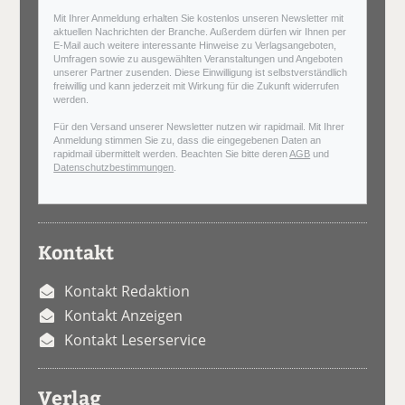
Mit Ihrer Anmeldung erhalten Sie kostenlos unseren Newsletter mit
aktuellen Nachrichten der Branche. Außerdem dürfen wir Ihnen per
E-Mail auch weitere interessante Hinweise zu Verlagsangeboten,
Umfragen sowie zu ausgewählten Veranstaltungen und Angeboten
unserer Partner zusenden. Diese Einwilligung ist selbstverständlich
freiwillig und kann jederzeit mit Wirkung für die Zukunft widerrufen
werden.
Für den Versand unserer Newsletter nutzen wir rapidmail. Mit Ihrer
Anmeldung stimmen Sie zu, dass die eingegebenen Daten an
rapidmail übermittelt werden. Beachten Sie bitte deren
AGB
und
Datenschutzbestimmungen
.
Kontakt
Kontakt Redaktion
Kontakt Anzeigen
Kontakt Leserservice
Verlag