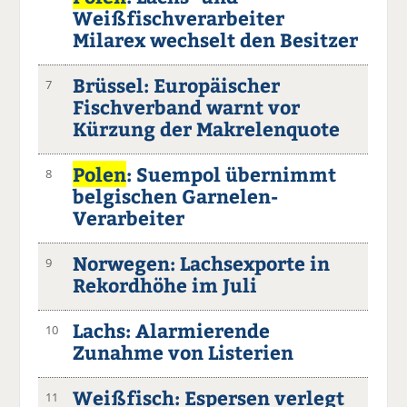
Weißfischverarbeiter
Milarex wechselt den Besitzer
Brüssel: Europäischer
7
Fischverband warnt vor
Kürzung der Makrelenquote
Polen
: Suempol übernimmt
8
belgischen Garnelen-
Verarbeiter
Norwegen: Lachsexporte in
9
Rekordhöhe im Juli
Lachs: Alarmierende
10
Zunahme von Listerien
Weißfisch: Espersen verlegt
11