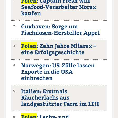
Polen
: Captain Fresh will
1
Seafood-Verarbeiter Morex
kaufen
Cuxhaven: Sorge um
2
Fischdosen-Hersteller Appel
Polen
: Zehn Jahre Milarex –
3
eine Erfolgsgeschichte
Norwegen: US-Zölle lassen
4
Exporte in die USA
einbrechen
Italien: Erstmals
5
Räucherlachs aus
landgestützter Farm im LEH
Polen
: Lachs- und
6