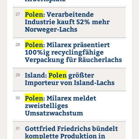
Polen
: Verarbeitende
27
Industrie kauft 52% mehr
Norweger-Lachs
Polen
: Milarex präsentiert
28
100%ig recyclingfähige
Verpackung für Räucherlachs
Island:
Polen
größter
29
Importeur von Island-Lachs
Polen
: Milarex meldet
30
zweistelliges
Umsatzwachstum
Gottfried Friedrichs bündelt
31
komplette Produktion in