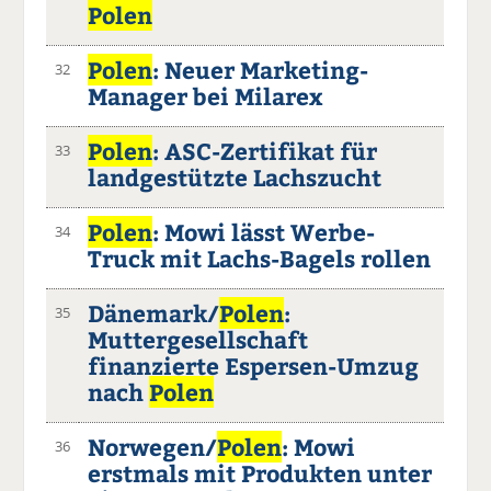
Polen
Polen
: Neuer Marketing-
32
Manager bei Milarex
Polen
: ASC-Zertifikat für
33
landgestützte Lachszucht
Polen
: Mowi lässt Werbe-
34
Truck mit Lachs-Bagels rollen
Dänemark/
Polen
:
35
Muttergesellschaft
finanzierte Espersen-Umzug
nach
Polen
Norwegen/
Polen
: Mowi
36
erstmals mit Produkten unter