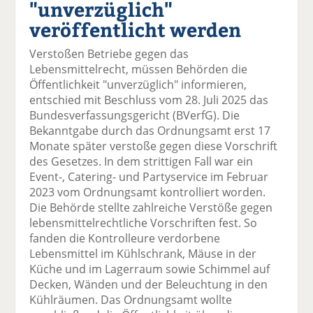
"unverzüglich"
el
el
el
el
el
a
t
a
p
D
veröffentlicht werden
uf
wi
uf
er
ru
F
tt
Li
E
ck
Verstoßen Betriebe gegen das
ac
er
n
m
e
Lebensmittelrecht, müssen Behörden die
e
n
k
ai
n
Öffentlichkeit "unverzüglich" informieren,
b
e
l
entschied mit Beschluss vom 28. Juli 2025 das
o
di
v
Bundesverfassungsgericht (BVerfG). Die
o
n
er
Bekanntgabe durch das Ordnungsamt erst 17
k
te
se
Monate später verstoße gegen diese Vorschrift
te
il
n
des Gesetzes. In dem strittigen Fall war ein
il
e
d
Event-, Catering- und Partyservice im Februar
e
n
e
2023 vom Ordnungsamt kontrolliert worden.
n
n
Die Behörde stellte zahlreiche Verstöße gegen
lebensmittelrechtliche Vorschriften fest. So
fanden die Kontrolleure verdorbene
Lebensmittel im Kühlschrank, Mäuse in der
Küche und im Lagerraum sowie Schimmel auf
Decken, Wänden und der Beleuchtung in den
Kühlräumen. Das Ordnungsamt wollte