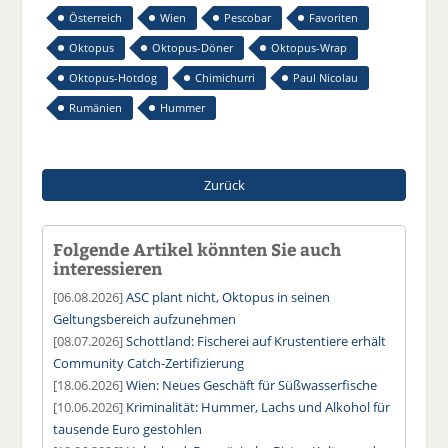
Österreich
Wien
Pescobar
Favoriten
Oktopus
Oktopus-Döner
Oktopus-Wrap
Oktopus-Hotdog
Chimichurri
Paul Nicolau
Rumänien
Hummer
Zurück
Folgende Artikel könnten Sie auch
interessieren
[06.08.2026]
ASC plant nicht, Oktopus in seinen
Geltungsbereich aufzunehmen
[08.07.2026]
Schottland: Fischerei auf Krustentiere erhält
Community Catch-Zertifizierung
[18.06.2026]
Wien: Neues Geschäft für Süßwasserfische
[10.06.2026]
Kriminalität: Hummer, Lachs und Alkohol für
tausende Euro gestohlen