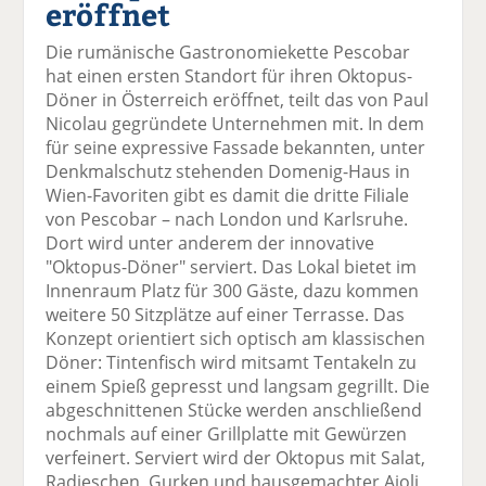
eröffnet
el
el
el
el
el
a
t
a
p
D
Die rumänische Gastronomiekette Pescobar
uf
wi
uf
er
ru
hat einen ersten Standort für ihren Oktopus-
F
tt
Li
E
ck
Döner in Österreich eröffnet, teilt das von Paul
ac
er
n
m
e
Nicolau gegründete Unternehmen mit. In dem
e
n
k
ai
n
für seine expressive Fassade bekannten, unter
b
e
l
Denkmalschutz stehenden Domenig-Haus in
o
di
v
Wien-Favoriten gibt es damit die dritte Filiale
o
n
er
von Pescobar – nach London und Karlsruhe.
k
te
se
Dort wird unter anderem der innovative
te
il
n
"Oktopus-Döner" serviert. Das Lokal bietet im
il
e
d
Innenraum Platz für 300 Gäste, dazu kommen
e
n
e
weitere 50 Sitzplätze auf einer Terrasse. Das
n
n
Konzept orientiert sich optisch am klassischen
Döner: Tintenfisch wird mitsamt Tentakeln zu
einem Spieß gepresst und langsam gegrillt. Die
abgeschnittenen Stücke werden anschließend
nochmals auf einer Grillplatte mit Gewürzen
verfeinert. Serviert wird der Oktopus mit Salat,
Radieschen, Gurken und hausgemachter Aioli