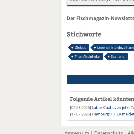
Der Fischmagazin-Newslette
Stichworte
Globus
Lebensmitteleinzelhand
Frischfischtheke
Saarland
Folgende Artikel könnten 
[05.08.2026]
Labor Cuxhaven jetzt T
[17.07.2026]
Hamburg: HHLA meldet
Impressum
|
Datenschutz
|
Al