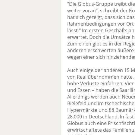
"Die Globus-Gruppe treibt die
weiter voran", schreibt der K
hat sich gezeigt, dass sich 
Rahmenbedingungen vor Ort n
lässt." Im ersten Geschäftsja
erwartet. Doch die Umsätze ha
Zum einen gibt es in der Regi
anderen erschwerten äußere 
wegen einer sich hinziehende
Auch einige der anderen 15 M
von Real übernommen hatte, 
hohe Verluste einfahren. Vie
und Essen – haben die Saarlän
Allerdings werden auch Neuer
Bielefeld und im tschechische
Hypermärkte und 88 Baumärkt
28.000 in Deutschland. In fas
Globus auch eine Frischfischt
erwirtschaftete das Familie