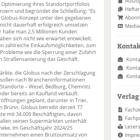
Auszug
 Optimierung ihres Standortportfolios
Heftar
onzern und begründet die Schließung: "Es
Abon
das Globus-Konzept unter den gegebenen
icht dauerhaft erfolgreich umsetzen
Media
hr habe man 2,5 Millionen Kunden
ben sich nicht wie erwartet entwickelt.
Kontak
on zahlreiche Einkaufsmöglichkeiten, zum
Probleme wie die Sperrung einer Zufahrt
n Straßensanierung das Geschäft.
Konta
Konta
ärkte, die Globus nach der Zerschlagung
Konta
sollen nach Brancheninformationen
r Standorte – Wesel, Bedburg, Chemnitz
der bereits an Kaufland verkauft.
Verlag
öffnungen geplant, darunter in Trier,
n Brünn. Globus betreibt derzeit 77
Fachze
e mit 34.000 Beschäftigten, davon
Fachp
t allen seinen Supermärkten unterhält
Lesers
heke. Im Geschäftsjahr 2024/25
nunternehmen einen Bruttoumsatz von
Impre