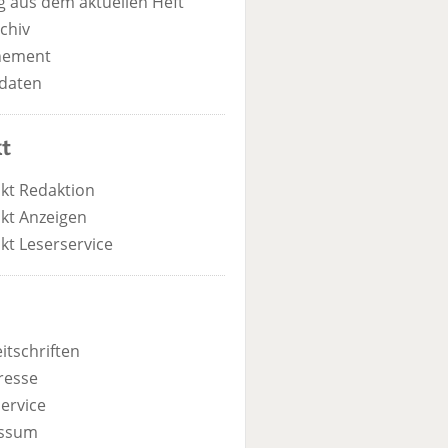
 aus dem aktuellen Heft
chiv
nement
daten
t
kt Redaktion
kt Anzeigen
kt Leserservice
itschriften
resse
ervice
ssum