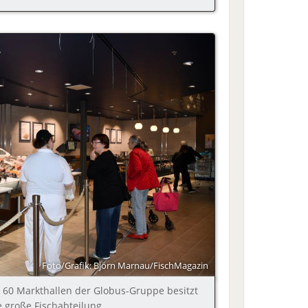
Foto/Grafik: Björn Marnau/FischMagazin
s 60 Markthallen der Globus-Gruppe besitzt
 große Fischabteilung.