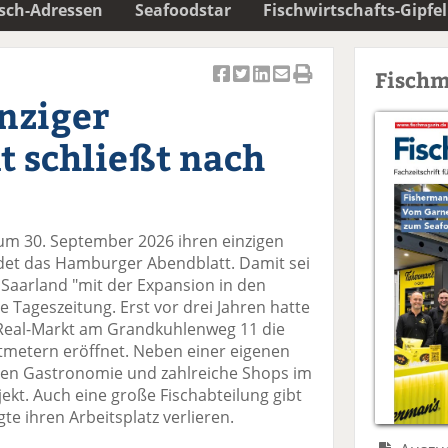
isch-Adressen
Seafoodstar
Fischwirtschafts-Gipfel
Fischm
Ar
Ar
Ar
Ar
Ar
nziger
ti
ti
ti
ti
ti
k
k
k
k
k
t schließt nach
el
el
el
el
el
a
t
a
p
D
uf
wi
uf
er
ru
F
tt
Li
E
ck
um 30. September 2026 ihren einzigen
ac
er
n
m
e
et das Hamburger Abendblatt. Damit sei
e
n
k
ai
n
Saarland "mit der Expansion in den
b
e
l
ie Tageszeitung. Erst vor drei Jahren hatte
o
di
v
Real-Markt am Grandkuhlenweg 11 die
o
n
er
tmetern eröffnet. Neben einer eigenen
k
te
se
ren Gastronomie und zahlreiche Shops im
te
il
n
kt. Auch eine große Fischabteilung gibt
il
e
d
gte ihren Arbeitsplatz verlieren.
e
n
e
n
n