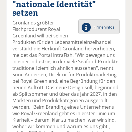
"nationale Identität"
el
el
el
el
el
a
t
a
p
D
setzen
uf
wi
uf
er
ru
F
tt
Li
E
ck
Grönlands größter
ac
er
n
m
e
Firmeninfos
Fischproduzent Royal
e
n
k
ai
n
Greenland will bei seinen
b
e
l
Produkten für den Lebensmitteleinzelhandel
o
di
v
verstärkt die Herkunft Grönland hervorheben,
o
n
er
meldet das Portal IntraFish. "Wir bewegen uns
k
te
se
in einer Industrie, in der viele Seafood-Produkte
te
il
n
traditionell ziemlich ähnlich aussehen", nennt
il
e
d
Sune Andersen, Direktor für Produktmarketing
e
n
e
bei Royal Greenland, eine Begründung für den
n
n
neuen Auftritt. Das neue Design soll, beginnend
ab Spätsommer und über das Jahr 2027, in den
Märkten und Produktkategorien ausgerollt
werden. "Beim Branding eines Unternehmens
wie Royal Greenland geht es in erster Linie um
Klarheit – darum, klar zu machen, wer wir sind,
woher wir kommen und warum es uns gibt",