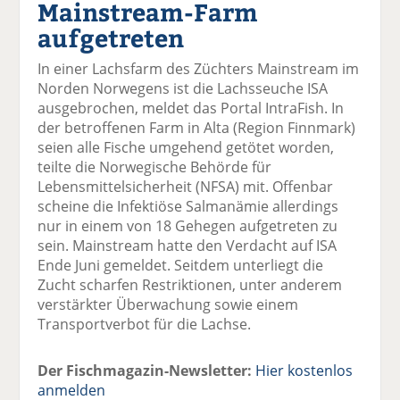
Mainstream-Farm
el
el
el
el
el
a
t
a
p
D
aufgetreten
uf
wi
uf
er
ru
F
tt
Li
E
ck
In einer Lachsfarm des Züchters Mainstream im
ac
er
n
m
e
Norden Norwegens ist die Lachsseuche ISA
e
n
k
ai
n
ausgebrochen, meldet das Portal IntraFish. In
b
e
l
der betroffenen Farm in Alta (Region Finnmark)
o
di
v
seien alle Fische umgehend getötet worden,
o
n
er
teilte die Norwegische Behörde für
k
te
se
Lebensmittelsicherheit (NFSA) mit. Offenbar
te
il
n
scheine die Infektiöse Salmanämie allerdings
il
e
d
nur in einem von 18 Gehegen aufgetreten zu
e
n
e
sein. Mainstream hatte den Verdacht auf ISA
n
n
Ende Juni gemeldet. Seitdem unterliegt die
Zucht scharfen Restriktionen, unter anderem
verstärkter Überwachung sowie einem
Transportverbot für die Lachse.
Der Fischmagazin-Newsletter:
Hier kostenlos
anmelden